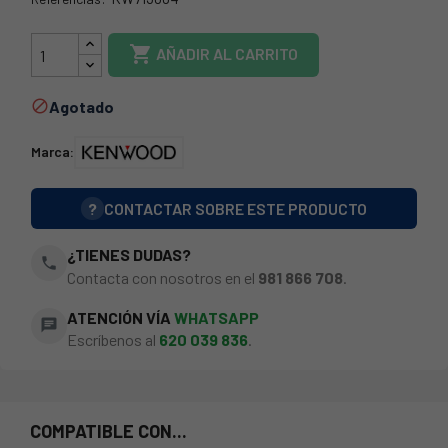
49KW0001

AÑADIR AL CARRITO
Agotado

Marca:
?
CONTACTAR SOBRE ESTE PRODUCTO
¿TIENES DUDAS?
phone
Contacta con nosotros en el
981 866 708
.
ATENCIÓN VÍA
WHATSAPP
chat
Escríbenos al
620 039 836
.
COMPATIBLE CON...