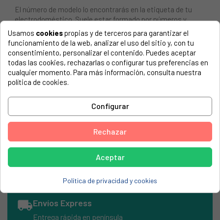
El número de modelo lo encontrarás en la etiqueta de tu
electrodoméstico. Suele estar formado por números y
letras.
Usamos
cookies
propias y de terceros para garantizar el
funcionamiento de la web, analizar el uso del sitio y, con tu
consentimiento, personalizar el contenido. Puedes aceptar
todas las cookies, rechazarlas o configurar tus preferencias en
cualquier momento. Para más información, consulta nuestra
FUERA DE FABRICACIÓN
política de cookies.
Cono exprimidor Kenwood JE290 KW713004
Configurar
KENWOOD, JE 290 SERIES
KENWOOD, JE290
Rechazar
KENWOOD, JE290SERIES
Aceptar
Política de privacidad y cookies
local_shipping
Envíos Express
Entrega rápida en península