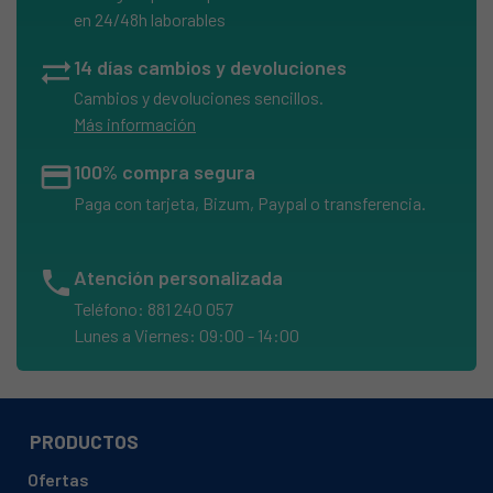
en 24/48h laborables
sync_alt
14 días cambios y devoluciones
Cambios y devoluciones sencillos.
Más información
credit_card
100% compra segura
Paga con tarjeta, Bizum, Paypal o transferencia.
phone
Atención personalizada
Teléfono: 881 240 057
Lunes a Viernes: 09:00 - 14:00
PRODUCTOS
Ofertas