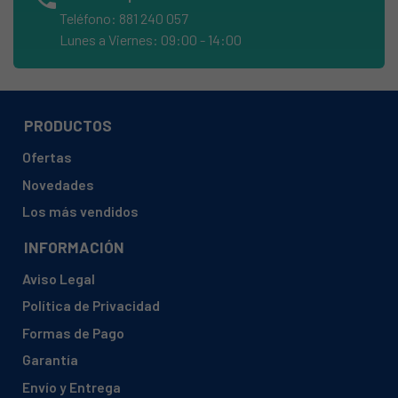
ARCELIK, FSS57100GW (7786987637)
Teléfono: 881 240 057
Lunes a Viernes: 09:00 - 14:00
ARCELIK, NCA 6710 WDE (7289049112 D84611N)
ARCELIK, NCA 9700
ARCELIK, NCA 9700 (6061477181 KSAB970)
PRODUCTOS
ARCELIK, NCC 7000
ARCELIK, NCC 7000 (6045459166)
Ofertas
ARCELIK, NDV 4350
Novedades
Los más vendidos
ARCELIK, NDV 4350 (6051462127)
ARCELIK, NDV 4350 (6051477127 NDV9310)
INFORMACIÓN
ARCELIK, NRF 9510
Aviso Legal
ARCELIK, NRF 9510 (6198459040)
Política de Privacidad
ARCELIK, NTF 5000
Formas de Pago
ARCELIK, NTF 5000 (7230745914)
Garantía
ARCELIK, SAHA TESTI 1-T50X60-STA-4G-BEY
Envío y Entrega