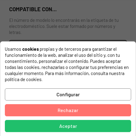
COMPATIBLE CON...
El número de modelo lo encontrarás en la etiqueta de tu
electrodoméstico. Suele estar formado por números y
letras.
Usamos
cookies
propias y de terceros para garantizar el
funcionamiento de la web, analizar el uso del sitio y, con tu
CONMUTADOR PARA HORNO BEKO 5 POSICIONES (4+0)
consentimiento, personalizar el contenido. Puedes aceptar
REFERENCIA: 263900055.
todas las cookies, rechazarlas o configurar tus preferencias en
cualquier momento. Para más información, consulta nuestra
política de cookies.
ALTUS, 7786188625 AL 654 DCX ALTUS
ALTUS, 7786582821 AL 584 GW ALTUS
Configurar
ALTUS, AL 584 GW
ALTUS, AL 584 GW (7786582821)
Rechazar
ALTUS, AL 654 DCX
Aceptar
ALTUS, AL 654 DCX (7786188625)