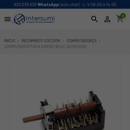
620 039 836
WhatsApp
(solo chat) - L-V 09:00 a 14:00
0
shopping_cart
search


INICIO
RECAMBIOS COCCION
CONMUTADORES
CONMUTADOR PARA HORNO BEKO 263900055