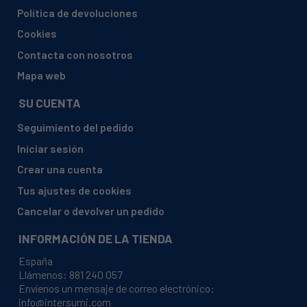
ARCELIK, SAHA TESTI 1-T50X60-STA-4G-BEY
Política de devoluciones
(7786989400)
Cookies
ARCELIK, SAHA TESTI 1-T50X60-STA-4G-BEY
Contacta con nosotros
(7786989402)
Mapa web
ARCTIC, 7718182102 AROSC22130XD ARCTIC
SU CUENTA
ARCTIC, 7718182103 AROSC21130BD ARCTIC
ARCTIC, 7727182101 AROIC 21100
Seguimiento del pedido
B_ROM_60ANK_ARCTIC_STAT
Iniciar sesión
ARCTIC, 7727182152 AROIC
Crear una cuenta
21100H_ROM_60ANK_STA_INOX_ARCTIC
Tus ajustes de cookies
ARCTIC, 7753282803 MN 510 ARCTIC
Cancelar o devolver un pedido
ARCTIC, 7787182120 ACM5611DTL ARCTIC
INFORMACIÓN DE LA TIENDA
ARCTIC, AROIC 21100 B (7727182101)
España
ARCTIC, AROSC22130XD (7718182102)
Llámenos:
881 240 057
ARCTIC, MN 510 (7753282803)
Envíenos un mensaje de correo electrónico:
info@intersumi.com
AYA, ACE5B-1 (7715887601)