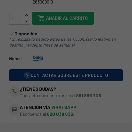
263900019
40BE0014

AÑADIR AL CARRITO
Disponible

* Si realizas tu pedido antes de las 17:30h. (salvo festivo en
destino y excepto fines de semana)
Marca:
?
CONTACTAR SOBRE ESTE PRODUCTO
¿TIENES DUDAS?
phone
Contacta con nosotros en el
981 866 708
.
ATENCIÓN VÍA
WHATSAPP
chat
Escríbenos al
620 039 836
.