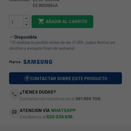
DE9600994A
DE96-00994A

AÑADIR AL CARRITO
Disponible

* Si realizas tu pedido antes de las 17:30h. (salvo festivo en
destino y excepto fines de semana)
Marca:
?
CONTACTAR SOBRE ESTE PRODUCTO
¿TIENES DUDAS?
phone
Contacta con nosotros en el
981 866 708
.
ATENCIÓN VÍA
WHATSAPP
chat
Escríbenos al
620 039 836
.