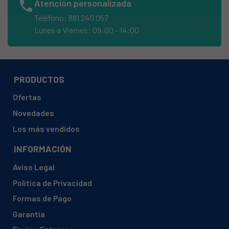
phone
Atención personalizada
SAMSUNG, MA4411BUU/A01
Teléfono: 881 240 057
SAMSUNG, MA4411BUU/A02
Lunes a Viernes: 09:00 - 14:00
SAMSUNG, MA4492BUU/A01
SAMSUNG, MA4492BUU/A02
SAMSUNG, MAC696MAT
PRODUCTOS
SAMSUNG, MAC696RVS/P01
Ofertas
SAMSUNG, NQ50A6139BK/EF
Novedades
SAMSUNG, NQ50A6139BK/EO
Los más vendidos
SAMSUNG, NQ50A6139BK/ET
INFORMACIÓN
SAMSUNG, NQ50A6139BS/EO
Aviso Legal
SAMSUNG, NQ50A6139BS/ET
Política de Privacidad
SAMSUNG, NQ50A6539BK/EE
Formas de Pago
SAMSUNG, NQ50A6539BK/EF
Garantía
SAMSUNG, NQ50A6539BK/EG