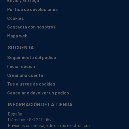
Envío y Entrega
SAMSUNG, NQ50A6539BK/EO
Política de devoluciones
SAMSUNG, NQ50A6539BK/EU
Cookies
SAMSUNG, NQ50A6539BS/EF
Contacta con nosotros
SAMSUNG, NQ50A6539BS/EG
Mapa web
SAMSUNG, NQ50A6539BS/EO
SU CUENTA
SAMSUNG, NQ50C7235AS/EF
Seguimiento del pedido
SAMSUNG, NQ50C7535DS/EE
Iniciar sesión
SAMSUNG, NQ50C7535DS/EF
Crear una cuenta
SAMSUNG, NQ50C7535DS/EG
Tus ajustes de cookies
SAMSUNG, NQ50C7535DS/EU
Cancelar o devolver un pedido
SAMSUNG, NQ50C7535DS/WT
INFORMACIÓN DE LA TIENDA
SAMSUNG, NQ50C7935ES/EE
España
SAMSUNG, NQ50C7935ES/EF
Llámenos:
881 240 057
Envíenos un mensaje de correo electrónico:
SAMSUNG, NQ50C7935ES/EO