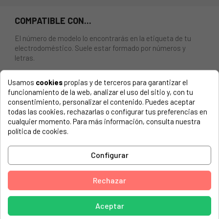
COMPATIBLE CON...
El número de modelo lo encontrarás en la etiqueta de tu
electrodoméstico. Suele estar formado por números y
letras.
Usamos
cookies
propias y de terceros para garantizar el
funcionamiento de la web, analizar el uso del sitio y, con tu
consentimiento, personalizar el contenido. Puedes aceptar
SELECTOR DE PROGRAMA DEL LADO IZQUIERDO PARA
todas las cookies, rechazarlas o configurar tus preferencias en
HORNO SAMSUNG DE96-00994A
cualquier momento. Para más información, consulta nuestra
política de cookies.
SAMSUNG, CS4411BUU/A01
SAMSUNG, CS4411BUU/A03
Configurar
SAMSUNG, CS4411TUU/A01
Rechazar
SAMSUNG, CS4411TUU/A02
SAMSUNG, CS4411TUU/A03
Aceptar
SAMSUNG, CS4492BUU/A01