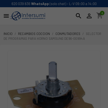
620 039 836
WhatsApp
(solo chat) - L-V 09:00 a 14:00
0
shopping_cart
search


INICIO
RECAMBIOS COCCION
CONMUTADORES
SELECTOR
DE PROGRAMAS PARA HORNO SAMSUNG DE96-00994A