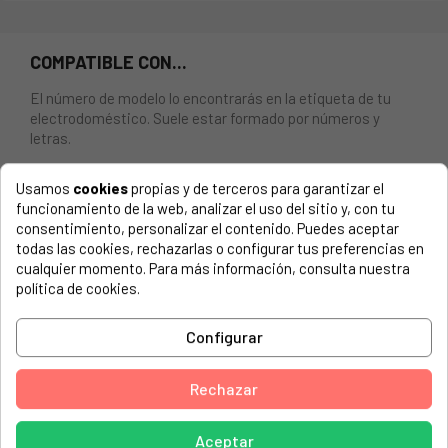
COMPATIBLE CON...
El número de modelo lo encontrarás en la etiqueta de tu
electrodoméstico. Suele estar formado por números y
letras.
Usamos
cookies
propias y de terceros para garantizar el
funcionamiento de la web, analizar el uso del sitio y, con tu
consentimiento, personalizar el contenido. Puedes aceptar
Conmutador horno TEKA HE610. 8 posiciones. 780603. SE
todas las cookies, rechazarlas o configurar tus preferencias en
RECOMIENDA APRETAR BIEN LOS TERMINALES, SI NO SE
cualquier momento. Para más información, consulta nuestra
PUEDE LLEGAR A QUEMAR EL CONMUTADOR.
política de cookies.
TEKA, HE610
Configurar
TEKA, HM-635ME 1 INOX
TEKA, HM-735 ME 1 INOX
Rechazar
TEKA, HM825
Aceptar
TEKA, HT-610-ME 1 BLANCO