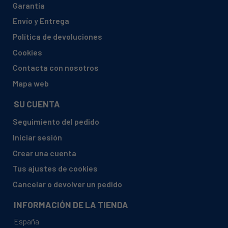
Garantía
TEKA, HM7351S98
Envío y Entrega
TEKA, HM825151
Política de devoluciones
TEKA, HT 610 VR00
Cookies
TEKA, HT-610 ME 1 BLANCO
Contacta con nosotros
TEKA, HT-710ME
Mapa web
TEKA, HT-720
SU CUENTA
TEKA, HT6101MES98
Seguimiento del pedido
TEKA, HT6101S98
Iniciar sesión
TEKA, HT710
Crear una cuenta
TEKA, HT7101MES98
Tus ajustes de cookies
TEKA, HT7101S98
Cancelar o devolver un pedido
TEKA, HT7201MES98
INFORMACIÓN DE LA TIENDA
TEKA, HT7201S98
España
TEKA, HT720ME