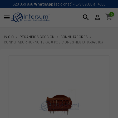
620 039 836
WhatsApp
(solo chat) - L-V 09:00 a 14:00
0
shopping_cart
search


INICIO
RECAMBIOS COCCION
CONMUTADORES
CONMUTADOR HORNO TEKA, 8 POSICIONES HE610, 83040103