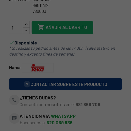
99511412
780603
40TK0004

AÑADIR AL CARRITO
Disponible

* Si realizas tu pedido antes de las 17:30h. (salvo festivo en
destino y excepto fines de semana)
Marca:
?
CONTACTAR SOBRE ESTE PRODUCTO
¿TIENES DUDAS?
phone
Contacta con nosotros en el
981 866 708
.
ATENCIÓN VÍA
WHATSAPP
chat
Escríbenos al
620 039 836
.