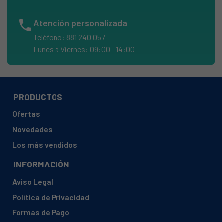
TEKA, RT800ME
phone
Atención personalizada
TEKA, Turbo MX
Teléfono: 881 240 057
TEKA, TURBO MX MULTIFUNCION
Lunes a Viernes: 09:00 - 14:00
TEKA, FE-TURBO MX
TEKA, HI535MEVR02
TEKA, HM-735.1 VR01
PRODUCTOS
TEKA, HM-735ME
Ofertas
TEKA, HM6351MES98
Novedades
TEKA, HM6351MEVR01
Los más vendidos
TEKA, HM6351S98
INFORMACIÓN
TEKA, HM6351VR01
Aviso Legal
TEKA, HM735
Política de Privacidad
TEKA, HM7351MES98
Formas de Pago
TEKA, HM7351MEVR01