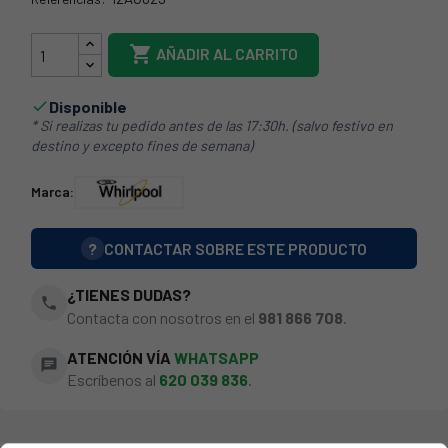
12AG029

AÑADIR AL CARRITO
Disponible

* Si realizas tu pedido antes de las 17:30h. (salvo festivo en
destino y excepto fines de semana)
Marca:
?
CONTACTAR SOBRE ESTE PRODUCTO
¿TIENES DUDAS?
phone
Contacta con nosotros en el
981 866 708
.
ATENCIÓN VÍA
WHATSAPP
chat
Escríbenos al
620 039 836
.