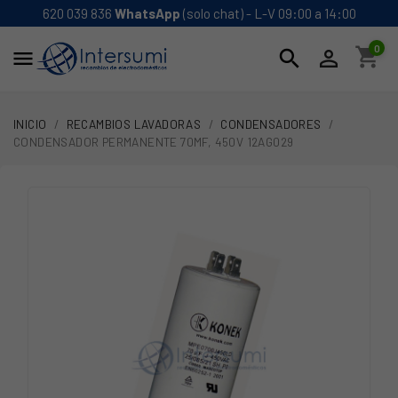
620 039 836
WhatsApp
(solo chat) - L-V 09:00 a 14:00
0
shopping_cart
search


INICIO
RECAMBIOS LAVADORAS
CONDENSADORES
CONDENSADOR PERMANENTE 70MF, 450V 12AG029