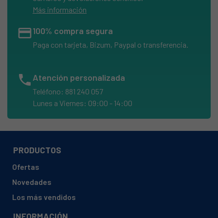
Más información
credit_card
100% compra segura
Paga con tarjeta, Bizum, Paypal o transferencia.
phone
Atención personalizada
Teléfono: 881 240 057
Lunes a Viernes: 09:00 - 14:00
PRODUCTOS
Ofertas
Novedades
Los más vendidos
INFORMACIÓN