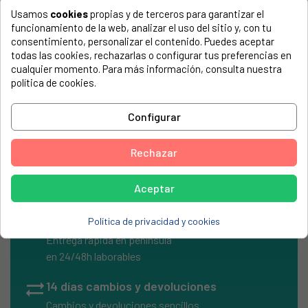
Usamos
cookies
propias y de terceros para garantizar el
COMPATIBLE CON...
funcionamiento de la web, analizar el uso del sitio y, con tu
El número de modelo lo encontrarás en la etiqueta de tu
consentimiento, personalizar el contenido. Puedes aceptar
electrodoméstico. Suele estar formado por números y
todas las cookies, rechazarlas o configurar tus preferencias en
letras.
cualquier momento. Para más información, consulta nuestra
política de cookies.
Configurar
CONDENSADOR PERMANENTE 70MF, 450V
Rechazar
Aceptar
local_shipping
Envíos Express
Política de privacidad y cookies
Entrega rápida en península
en 24/48h laborables
sync_alt
14 días cambios y devoluciones
Cambios y devoluciones sencillos.