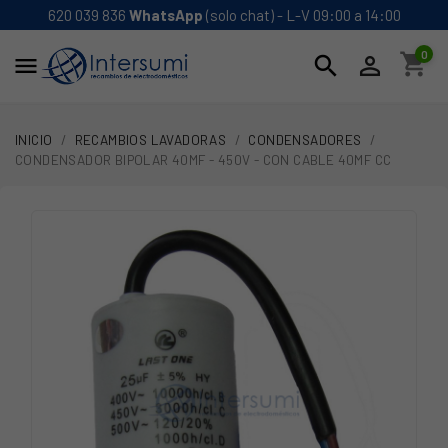
620 039 836
WhatsApp
(solo chat) - L-V 09:00 a 14:00
0
shopping_cart
search


INICIO
RECAMBIOS LAVADORAS
CONDENSADORES
CONDENSADOR BIPOLAR 40MF - 450V - CON CABLE 40MF CC