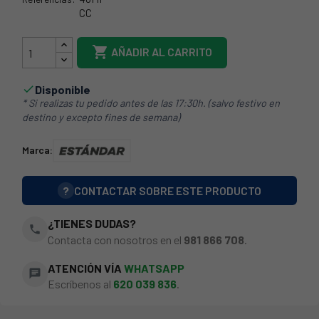
CC
12AG140

AÑADIR AL CARRITO
Disponible

* Si realizas tu pedido antes de las 17:30h. (salvo festivo en
destino y excepto fines de semana)
Marca:
?
CONTACTAR SOBRE ESTE PRODUCTO
¿TIENES DUDAS?
phone
Contacta con nosotros en el
981 866 708
.
ATENCIÓN VÍA
WHATSAPP
chat
Escríbenos al
620 039 836
.