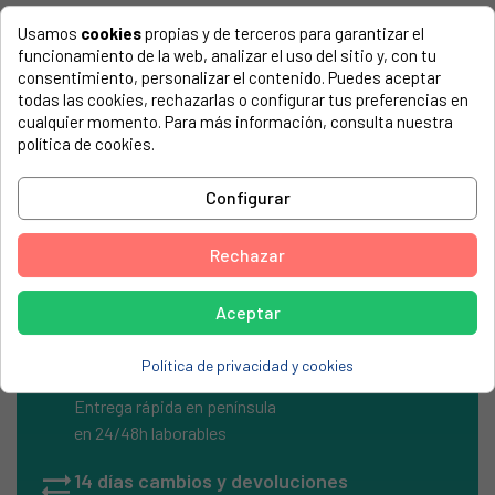
Usamos
cookies
propias y de terceros para garantizar el
COMPATIBLE CON...
funcionamiento de la web, analizar el uso del sitio y, con tu
consentimiento, personalizar el contenido. Puedes aceptar
El número de modelo lo encontrarás en la etiqueta de tu
todas las cookies, rechazarlas o configurar tus preferencias en
electrodoméstico. Suele estar formado por números y
cualquier momento. Para más información, consulta nuestra
letras.
política de cookies.
Configurar
Condensador bipolar 40MF/ 450V con cable
Rechazar
Aceptar
Política de privacidad y cookies
local_shipping
Envíos Express
Entrega rápida en península
en 24/48h laborables
sync_alt
14 días cambios y devoluciones