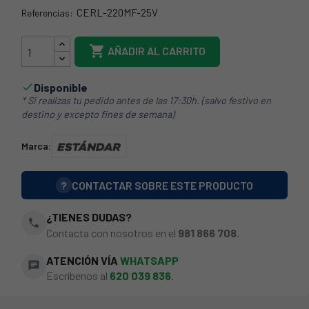
CERL-220MF-25V
Referencias:
CERL-220MF-25

AÑADIR AL CARRITO
Disponible

* Si realizas tu pedido antes de las 17:30h. (salvo festivo en
destino y excepto fines de semana)
Marca:
?
CONTACTAR SOBRE ESTE PRODUCTO
¿TIENES DUDAS?
phone
Contacta con nosotros en el
981 866 708
.
ATENCIÓN VÍA
WHATSAPP
chat
Escríbenos al
620 039 836
.