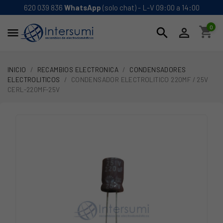
620 039 836
WhatsApp
(solo chat) - L-V 09:00 a 14:00
0
shopping_cart
search


INICIO
RECAMBIOS ELECTRONICA
CONDENSADORES
ELECTROLITICOS
CONDENSADOR ELECTROLITICO 220MF / 25V
CERL-220MF-25V