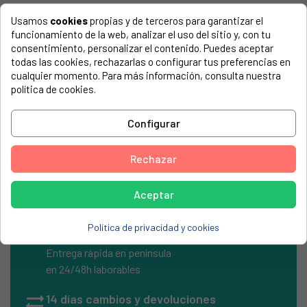
Usamos
cookies
propias y de terceros para garantizar el
COMPATIBLE CON...
funcionamiento de la web, analizar el uso del sitio y, con tu
consentimiento, personalizar el contenido. Puedes aceptar
El número de modelo lo encontrarás en la etiqueta de tu
todas las cookies, rechazarlas o configurar tus preferencias en
electrodoméstico. Suele estar formado por números y
cualquier momento. Para más información, consulta nuestra
letras.
política de cookies.
Configurar
Condensador electrolitico 2200MF-25V
Rechazar
Aceptar
Política de privacidad y cookies
local_shipping
Envíos Express
Entrega rápida en península
en 24/48h laborables
sync_alt
14 días cambios y devoluciones