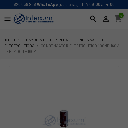
620 039 836
WhatsApp
(solo chat) - L-V 09:00 a 14:00
0
shopping_cart
search


INICIO
RECAMBIOS ELECTRONICA
CONDENSADORES
ELECTROLITICOS
CONDENSADOR ELECTROLITICO 100MF-160V
CERL-100MF-160V