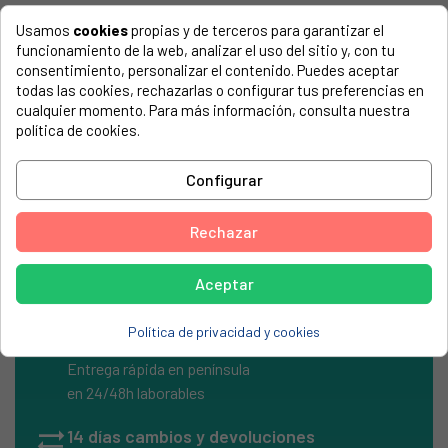
Usamos
cookies
propias y de terceros para garantizar el
COMPATIBLE CON...
funcionamiento de la web, analizar el uso del sitio y, con tu
consentimiento, personalizar el contenido. Puedes aceptar
El número de modelo lo encontrarás en la etiqueta de tu
todas las cookies, rechazarlas o configurar tus preferencias en
electrodoméstico. Suele estar formado por números y
cualquier momento. Para más información, consulta nuestra
letras.
política de cookies.
Configurar
Condensador electrolitico 100MF-160V
Rechazar
Aceptar
Política de privacidad y cookies
local_shipping
Envíos Express
Entrega rápida en península
en 24/48h laborables
sync_alt
14 días cambios y devoluciones