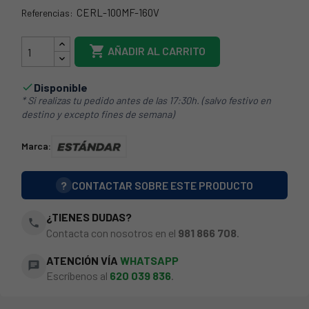
CERL-100MF-160V
Referencias:
CERL-100MF160

AÑADIR AL CARRITO
Disponible

* Si realizas tu pedido antes de las 17:30h. (salvo festivo en
destino y excepto fines de semana)
Marca:
?
CONTACTAR SOBRE ESTE PRODUCTO
¿TIENES DUDAS?
phone
Contacta con nosotros en el
981 866 708
.
ATENCIÓN VÍA
WHATSAPP
chat
Escríbenos al
620 039 836
.