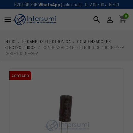
620 039 836
WhatsApp
(solo chat) - L-V 09:00 a 14:00
0
shopping_cart
search


INICIO
RECAMBIOS ELECTRONICA
CONDENSADORES
ELECTROLITICOS
CONDENSADOR ELECTROLITICO 1000MF-25V
CERL-1000MF-25V
AGOTADO