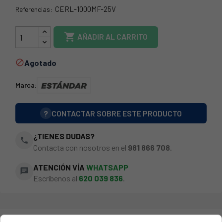
CERL-1000MF-25V
Referencias:
CERL-1000MF-2

AÑADIR AL CARRITO
Agotado

Marca:
?
CONTACTAR SOBRE ESTE PRODUCTO
¿TIENES DUDAS?
phone
Contacta con nosotros en el
981 866 708
.
ATENCIÓN VÍA
WHATSAPP
chat
Escríbenos al
620 039 836
.