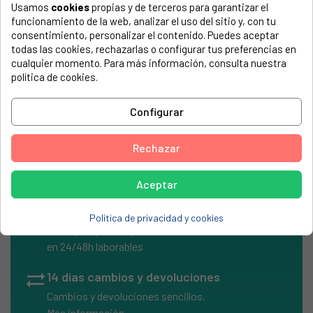
COMPATIBLE CON...
Usamos
cookies
propias y de terceros para garantizar el
funcionamiento de la web, analizar el uso del sitio y, con tu
El número de modelo lo encontrarás en la etiqueta de tu
consentimiento, personalizar el contenido. Puedes aceptar
electrodoméstico. Suele estar formado por números y
todas las cookies, rechazarlas o configurar tus preferencias en
letras.
cualquier momento. Para más información, consulta nuestra
política de cookies.
Configurar
Condensador electrolitico 1000MF-25V
Rechazar
Aceptar
local_shipping
Envíos Express
Política de privacidad y cookies
Entrega rápida en península
en 24/48h laborables
sync_alt
14 días cambios y devoluciones
Cambios y devoluciones sencillos.
Más información