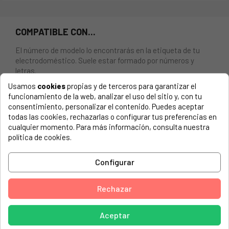
COMPATIBLE CON...
El número de modelo lo encontrarás en la etiqueta de tu
electrodoméstico. Suele estar formado por números y
letras.
Usamos
cookies
propias y de terceros para garantizar el
funcionamiento de la web, analizar el uso del sitio y, con tu
consentimiento, personalizar el contenido. Puedes aceptar
todas las cookies, rechazarlas o configurar tus preferencias en
Pestillo de puerta microondas Fagor MW3-176B.
cualquier momento. Para más información, consulta nuestra
política de cookies.
AMICA, EMW13111E 929470698
AMICA, MW13091E 929470737
Configurar
ARCELIK, MD821929470505
Rechazar
ATAG, MA3011BUUA02MA3011BUUA02
ATAG, MA3011BUUA03MA3011BUUA03
Aceptar
BLOMBERG, MEE2020X929470739