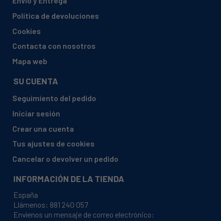
Envío y Entrega
DE DIETRICH, DME715X 929580179
Política de devoluciones
DE DIETRICH, MN6313E2 929580213
Cookies
DE DIETRICH, MW6313E2 929580212
Contacta con nosotros
DE DIETRICH, MWE5217XN 929580028
Mapa web
EDESA, 1M-17GN
SU CUENTA
EDESA, 1M-17GX
Seguimiento del pedido
EDESA, 1M17B 929270020
Iniciar sesión
EDESA, 1M17GB 929270023
Crear una cuenta
EDESA, 1M17GN 929270028
Tus ajustes de cookies
EDESA, 1M17GX 929270026
Cancelar o devolver un pedido
EDESA, 1M17GX 929270174
INFORMACIÓN DE LA TIENDA
EDESA, M17GX 9292701741
España
EDESA, M71CS10VC
Llámenos:
881 240 057
Envíenos un mensaje de correo electrónico:
EDESA, MW3-206