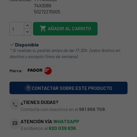
74X0066
50272270005
RM-M4153

AÑADIR AL CARRITO
Disponible

* Si realizas tu pedido antes de las 17:30h. (salvo festivo en
destino y excepto fines de semana)
Marca:
?
CONTACTAR SOBRE ESTE PRODUCTO
¿TIENES DUDAS?
phone
Contacta con nosotros en el
981 866 708
.
ATENCIÓN VÍA
WHATSAPP
chat
Escríbenos al
620 039 836
.