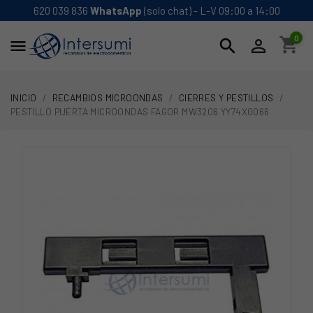
620 039 836
WhatsApp
(solo chat) - L-V 09:00 a 14:00
0
shopping_cart
search


INICIO
RECAMBIOS MICROONDAS
CIERRES Y PESTILLOS
PESTILLO PUERTA MICROONDAS FAGOR MW3206 YY74X0066