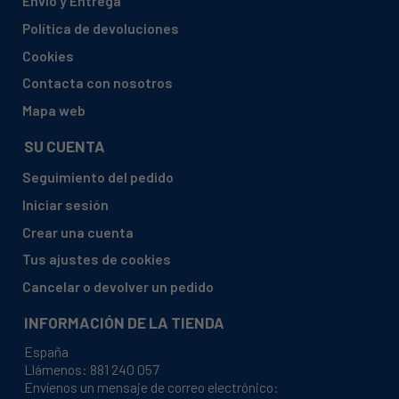
Envío y Entrega
AMICA, EGSP 14684 V
Política de devoluciones
AMICA, EGSP 14685 E
Cookies
AMICA, EGSP 14686 V
Contacta con nosotros
AMICA, EGSP 14695 E
Mapa web
AMICA, EGSP 14697 E
SU CUENTA
AMICA, EGSP 14768 V
Seguimiento del pedido
AMICA, EGSP 14770 V
Iniciar sesión
AMICA, EGSP 14795 E
Crear una cuenta
AMICA, EGSP 14797 E
Tus ajustes de cookies
AMICA, EGSP 14868 V
Cancelar o devolver un pedido
AMICA, EGSP 14870 V
INFORMACIÓN DE LA TIENDA
AMICA, EGSP 14895 E
España
AMICA, EGSP 14968 V
Llámenos:
881 240 057
Envíenos un mensaje de correo electrónico:
AMICA, EGSP 14970 V