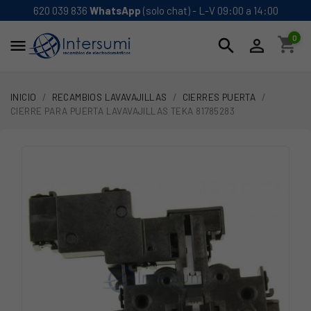
620 039 836
WhatsApp
(solo chat) - L-V 09:00 a 14:00
0
shopping_cart
search


INICIO
RECAMBIOS LAVAVAJILLAS
CIERRES PUERTA
CIERRE PARA PUERTA LAVAVAJILLAS TEKA 81785283