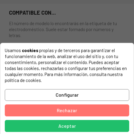
COMPATIBLE CON...
El número de modelo lo encontrarás en la etiqueta de tu
electrodoméstico. Suele estar formado por números y
letras.
Usamos
cookies
propias y de terceros para garantizar el
funcionamiento de la web, analizar el uso del sitio y, con tu
consentimiento, personalizar el contenido. Puedes aceptar
CIERRE PARA PUERTA LAVAVAJILLAS TEKA,EDESA,
todas las cookies, rechazarlas o configurar tus preferencias en
CATA, MIDEA, ETC.. 81785283
cualquier momento. Para más información, consulta nuestra
política de cookies.
AMICA, 3LVF-424.1IT
AMICA, 3LVF-624.1IT
Configurar
AMICA, 3LVF-638X
Rechazar
AMICA, 50400
AMICA, 50410
Aceptar
AMICA, 50500-1