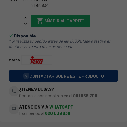
81785834
81785283

AÑADIR AL CARRITO
Disponible

* Si realizas tu pedido antes de las 17:30h. (salvo festivo en
destino y excepto fines de semana)
Marca:
?
CONTACTAR SOBRE ESTE PRODUCTO
¿TIENES DUDAS?
phone
Contacta con nosotros en el
981 866 708
.
ATENCIÓN VÍA
WHATSAPP
chat
Escríbenos al
620 039 836
.