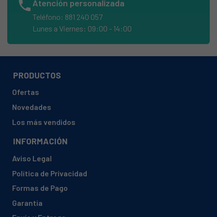
phone
Atención personalizada
AMICA, DIM436ABH
Teléfono: 881 240 057
AMICA, DIM436ACBD
Lunes a Viernes: 09:00 - 14:00
AMICA, DIM437ACBTLKD
AMICA, DIM604H
AMICA, DIM636ABH
PRODUCTOS
AMICA, DIM636ACBD
Ofertas
AMICA, DIM638ACNBTLRKD
Novedades
AMICA, EGSP 14569 V
Los más vendidos
AMICA, EGSP 14595
INFORMACIÓN
AMICA, EGSP 14596 E
Aviso Legal
AMICA, EGSP 14663 V
Política de Privacidad
AMICA, EGSP 14668 V
Formas de Pago
AMICA, EGSP 14669 V
Garantía
AMICA, EGSP 14670 V