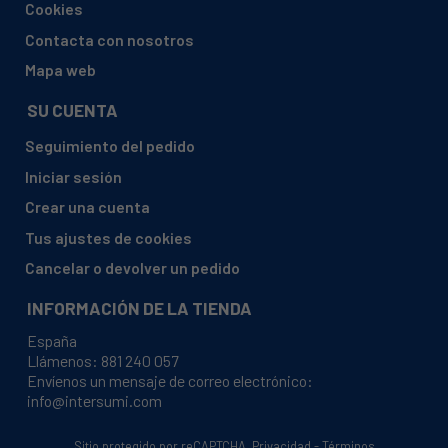
Cookies
SMEG, DF13E2SV (146031)
Contacta con nosotros
SMEG, DF13E2WH
Mapa web
SMEG, DF13E2WH (146032)
SU CUENTA
SMEG, DF13EF2WH
Seguimiento del pedido
SMEG, DF13EF2WH (146023)
Iniciar sesión
SMEG, DF13EF2X (146021)
Crear una cuenta
SMEG, DF13FAB3BL
Tus ajustes de cookies
SMEG, DF13FAB3BL (146019 SI00)
Cancelar o devolver un pedido
SMEG, DF13FAB3BL (146019 SI01)
INFORMACIÓN DE LA TIENDA
SMEG, DF13FAB3CR
España
SMEG, DF13FAB3CR (146020)
Llámenos:
881 240 057
Envíenos un mensaje de correo electrónico:
SMEG, DF13TF3X
info@intersumi.com
SMEG, DF13TF3X (146025)
SMEG, DF292DSW (146104)
Sitio protegido por reCAPTCHA.
Privacidad
-
Términos