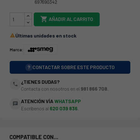
697690342
690074493

AÑADIR AL CARRITO
Últimas unidades en stock

Marca:
?
CONTACTAR SOBRE ESTE PRODUCTO
¿TIENES DUDAS?
phone
Contacta con nosotros en el
981 866 708
.
ATENCIÓN VÍA
WHATSAPP
chat
Escríbenos al
620 039 836
.
COMPATIBLE CON...