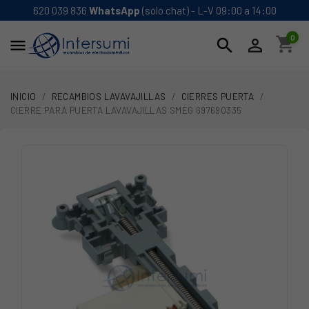
620 039 836
WhatsApp
(solo chat) - L-V 09:00 a 14:00
0
shopping_cart
search


INICIO
RECAMBIOS LAVAVAJILLAS
CIERRES PUERTA
CIERRE PARA PUERTA LAVAVAJILLAS SMEG 697690335