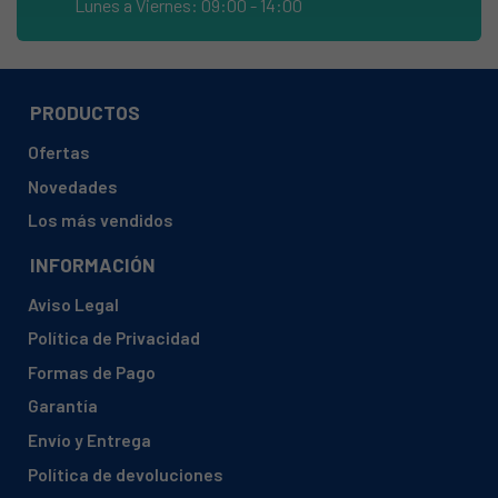
Lunes a Viernes: 09:00 - 14:00
SMEG, BOLT157/E
SMEG, BOLT157/E (136029)
SMEG, COFRDI60EC (149388)
PRODUCTOS
SMEG, DB0614EO-1161
Ofertas
SMEG, DB0614EO-1161 (136191)
Novedades
SMEG, DD13E2
Los más vendidos
SMEG, DD13E2 (106010)
INFORMACIÓN
SMEG, DD612
Aviso Legal
SMEG, DD612 (109216)
Política de Privacidad
SMEG, DF12E1BL
Formas de Pago
SMEG, DF12E1BL (146037)
Garantía
SMEG, DF12E1SV (146022)
Envío y Entrega
SMEG, DF12E1WH (146024)
Política de devoluciones
SMEG, DF13E2SV