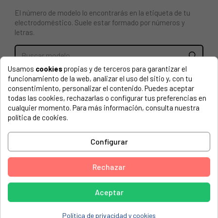
El número de modelo lo encontrarás en la etiqueta de tu
electrodoméstico. Suele estar formado por números y
letras.
Usamos
cookies
propias y de terceros para garantizar el
CERRADURA PARA PUERTA DE LAVAVAJILLAS SMEG
funcionamiento de la web, analizar el uso del sitio y, con tu
690074493
consentimiento, personalizar el contenido. Puedes aceptar
todas las cookies, rechazarlas o configurar tus preferencias en
cualquier momento. Para más información, consulta nuestra
FOSTER, 2941 000
política de cookies.
FOSTER, 2941 000 (139452 12059)
SMEG, 1014780001
Configurar
SMEG, 1014780001 (136024)
Rechazar
SMEG, 2941000
SMEG, 2941000 (139452)
Aceptar
SMEG, 2941001
Política de privacidad y cookies
SMEG, 2941001 (136135)