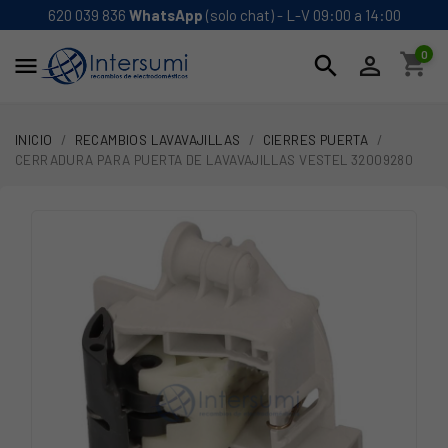
620 039 836
WhatsApp
(solo chat) - L-V 09:00 a 14:00
0
shopping_cart
search


INICIO
RECAMBIOS LAVAVAJILLAS
CIERRES PUERTA
CERRADURA PARA PUERTA DE LAVAVAJILLAS VESTEL 32009280