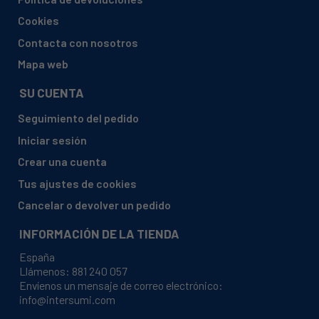
AYA, ALV1247DB3
Cookies
AYA, LV1249DB
Contacta con nosotros
AYA, LV1249DB NOIR
Mapa web
AYA, LV1249DB2
SU CUENTA
AYA, LV1249DBS2
Seguimiento del pedido
AYA, LV1249DBSILVER
Iniciar sesión
AYA, LV12C11SA
Crear una cuenta
AYA, LV12C11W
Tus ajustes de cookies
ASPES, ALV1047
Cancelar o devolver un pedido
ASPES, ALV1047X
INFORMACIÓN DE LA TIENDA
ASPES, ALV116
España
ASPES, ALV117
Llámenos:
881 240 057
Envíenos un mensaje de correo electrónico:
ASPES, ALV117X
info@intersumi.com
ASPES, ALV136