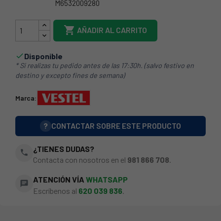
M6532009280
32037542

AÑADIR AL CARRITO
Disponible

* Si realizas tu pedido antes de las 17:30h. (salvo festivo en
destino y excepto fines de semana)
Marca:
?
CONTACTAR SOBRE ESTE PRODUCTO
¿TIENES DUDAS?
phone
Contacta con nosotros en el
981 866 708
.
ATENCIÓN VÍA
WHATSAPP
chat
Escríbenos al
620 039 836
.