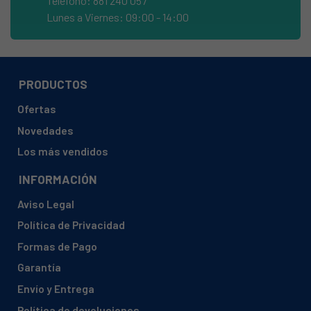
Teléfono: 881 240 057
ATLANTIC, ATLDW30IN
Lunes a Viernes: 09:00 - 14:00
ATLANTIC, ATLGSP45SI10A
ATLANTIC, ATLGSP45SI10A
ATLANTIC, ATLVGSP60X10A
PRODUCTOS
ATLANTIC, ATLVGSP60X10A
Ofertas
ATLANTIC, ATLVGSP60X10E
Novedades
ATLANTIC, ATX14MSA2
Los más vendidos
ATLANTIC, ATX14MWA2
INFORMACIÓN
ATLANTIC, ATYX14MS
Aviso Legal
ATLANTIC, ATYX14MW
Política de Privacidad
ATLANTIC, ELISA
Formas de Pago
ATLANTIC, I13
Garantía
ATLANTIC, NATALIA
Envío y Entrega
ATLANTIC, OFELIA
Política de devoluciones