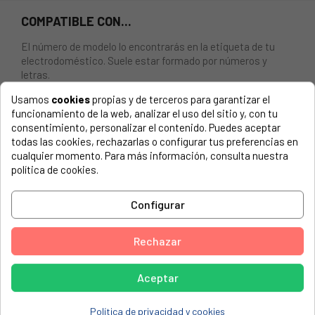
COMPATIBLE CON...
El número de modelo lo encontrarás en la etiqueta de tu
electrodoméstico. Suele estar formado por números y
letras.
Usamos
cookies
propias y de terceros para garantizar el
funcionamiento de la web, analizar el uso del sitio y, con tu
consentimiento, personalizar el contenido. Puedes aceptar
CERRADURA PARA PUERTA DE LAVAVAJILLAS VESTEL
todas las cookies, rechazarlas o configurar tus preferencias en
cualquier momento. Para más información, consulta nuestra
política de cookies.
AIRLUX, ADI422
AIRLUX, ADI925
Configurar
AIRLUX, ADI925T
AIRLUX, ADI955T
Rechazar
AIRLUX, ADS9250IX
Aceptar
AIRLUX, ADS925IX
AIRLUX, ADS925XX
Política de privacidad y cookies