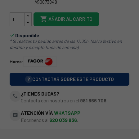
AS0073848
1297600000625

AÑADIR AL CARRITO
Disponible

* Si realizas tu pedido antes de las 17:30h. (salvo festivo en
destino y excepto fines de semana)
Marca:
?
CONTACTAR SOBRE ESTE PRODUCTO
¿TIENES DUDAS?
phone
Contacta con nosotros en el
981 866 708
.
ATENCIÓN VÍA
WHATSAPP
chat
Escríbenos al
620 039 836
.