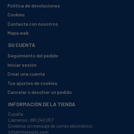
AMICA, ZIM656PH
Política de devoluciones
AMICA, ZIM656PH (1191486)
Cookies
AMICA, ZIM676S
Contacta con nosotros
AMICA, ZIM676S (1100224)
Mapa web
ARTICA, ALV6600DW
SU CUENTA
ARTICA, ALV6601DX
Seguimiento del pedido
AVANT, DWR12WH1
Iniciar sesión
AVANT, DWR12WH1 (1035649)
Crear una cuenta
AYA, ALV1247DB5NE
Tus ajustes de cookies
AYA, ALV1247DB6NE
Cancelar o devolver un pedido
AYA, ALVI1247FIX
INFORMACIÓN DE LA TIENDA
AYA, AYA1247DB4
España
AYA, AYA1247DB4-BNE
Llámenos:
881 240 057
BELLING, BEL FDW120 WHI
Envíenos un mensaje de correo electrónico:
info@intersumi.com