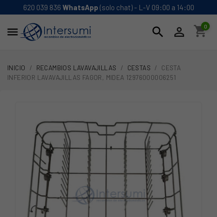
620 039 836
WhatsApp
(solo chat) - L-V 09:00 a 14:00
0
shopping_cart
search


INICIO
RECAMBIOS LAVAVAJILLAS
CESTAS
CESTA
INFERIOR LAVAVAJILLAS FAGOR, MIDEA 12976000006251