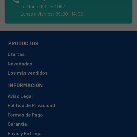
AMICA, EGSPU 513 910-1 E
Teléfono: 881 240 057
AMICA, EGSPV 593 900-1
Lunes a Viernes: 09:00 - 14:00
AMICA, EGSPV 593 910-1
AMICA, EGSPV 597 200
AMICA, EGSPV 597 201
PRODUCTOS
AMICA, EGSPV 597 910
Ofertas
AMICA, EGSPV 597 910 (1191461)
Novedades
AMICA, EGSPV 5A97 300
Los más vendidos
AMICA, EGSPV 5F97 210
INFORMACIÓN
AMICA, GSP 14754-1 W
Aviso Legal
AMICA, GSP 542 010 SI-1
Política de Privacidad
AMICA, GSP 542 010 SI-1 (1190538 542010)
Formas de Pago
AMICA, GSP 542 010-1 W (1190561 542010)
Garantía
AMICA, ZIM655H (1191477 ZIM655H)
Envío y Entrega