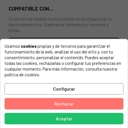
COMPATIBLE CON...
El número de modelo lo encontrarás en la etiqueta de tu
electrodoméstico. Suele estar formado por números y
letras.
Usamos
cookies
propias y de terceros para garantizar el
funcionamiento de la web, analizar el uso del sitio y, con tu
CESTA INFERIOR PARA LAVAVAJILLAS FAGOR, MIDEA,
consentimiento, personalizar el contenido. Puedes aceptar
EDESA, ETC.
todas las cookies, rechazarlas o configurar tus preferencias en
cualquier momento. Para más información, consulta nuestra
política de cookies.
AMICA, 50620 1100456 5906006004569
AMICA, ADF610WH (1190624 ADF610WH)
Configurar
AMICA, ADF610WH 1190624 5055833406074
AMICA, ADF630WH 1190610 5055833406081
Rechazar
AMICA, ADI630 (1190615 ADI630)
Aceptar
AMICA, ADI630 1190615 5055833406135