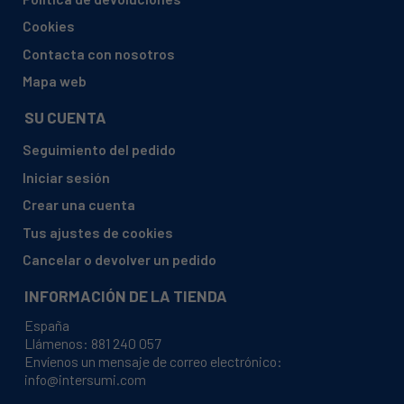
BRANDT, DWF128DW
Cookies
BRANDT, DWF128DW (DWF128DW02)
Contacta con nosotros
BRANDT, DWF128DW (DWF128DW1)
Mapa web
BRANDT, DWF3128DW (WQP125201D DWF3128DW01)
SU CUENTA
BRANDT, DWJ127DS
Seguimiento del pedido
BRANDT, DWJ127DS (DWJ127DS01)
Iniciar sesión
BRANDT, FLV1247J-01
Crear una cuenta
BRANDT, LVC128S
Tus ajustes de cookies
BRANDT, LVC128S (LVC128S03)
Cancelar o devolver un pedido
BRANDT, LVC128S-01
INFORMACIÓN DE LA TIENDA
BRANDT, LVC128W
España
BRANDT, DFP129DW-02
Llámenos:
881 240 057
Envíenos un mensaje de correo electrónico:
BRANDT, LVC128W (WQP125209C LVC128W1)
info@intersumi.com
BRANDT, LVC128W-02