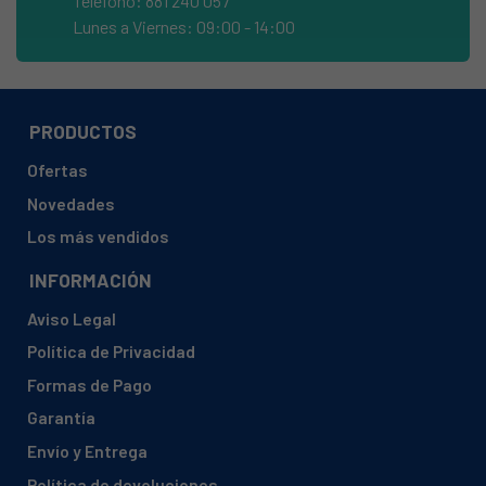
Teléfono: 881 240 057
AYA, AYA1247DB4-BNE
Lunes a Viernes: 09:00 - 14:00
BOMANN, GSP 7401
BOMANN, GSP 7401 (774011 WQP125201B)
BRANDT, DFP127ADS (DFP127ADS02)
PRODUCTOS
BRANDT, DFP129DS-02 (DFP129DS)
Ofertas
BRANDT, DFP129DW
Novedades
BRANDT, DFP129DW (DFP129DW02)
Los más vendidos
BRANDT, DFP129DW (DFP129DW1)
INFORMACIÓN
BRANDT, DFP3127DS (DFP3127DS01)
Aviso Legal
BRANDT, DFP3127DW
Política de Privacidad
BRANDT, DFP3127DW (DFP3127DW01)
Formas de Pago
BRANDT, DFP3129DW-01 (DFP3129DW)
Garantía
BRANDT, DWF128DS
Envío y Entrega
BRANDT, DWF128DS (DWF128DS02)
Política de devoluciones