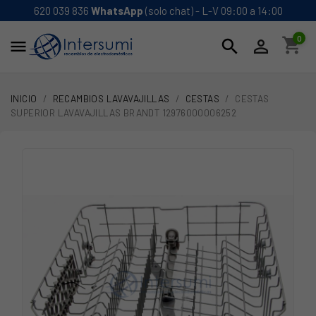
620 039 836
WhatsApp
(solo chat) - L-V 09:00 a 14:00
0
shopping_cart
search


INICIO
RECAMBIOS LAVAVAJILLAS
CESTAS
CESTAS
SUPERIOR LAVAVAJILLAS BRANDT 12976000006252