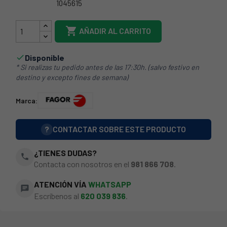
1045615
AS0072384

AÑADIR AL CARRITO
Disponible

* Si realizas tu pedido antes de las 17:30h. (salvo festivo en
destino y excepto fines de semana)
Marca:
?
CONTACTAR SOBRE ESTE PRODUCTO
¿TIENES DUDAS?
phone
Contacta con nosotros en el
981 866 708
.
ATENCIÓN VÍA
WHATSAPP
chat
Escríbenos al
620 039 836
.