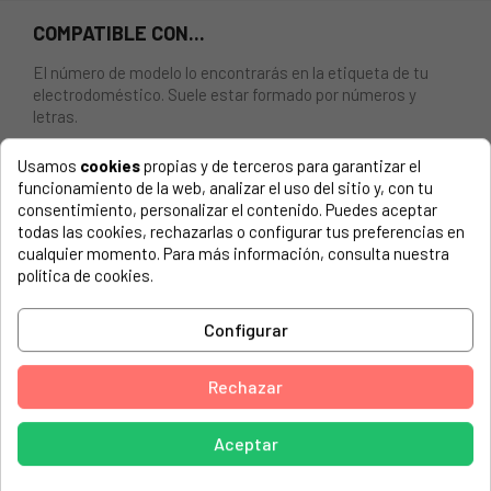
COMPATIBLE CON...
El número de modelo lo encontrarás en la etiqueta de tu
electrodoméstico. Suele estar formado por números y
letras.
Usamos
cookies
propias y de terceros para garantizar el
funcionamiento de la web, analizar el uso del sitio y, con tu
consentimiento, personalizar el contenido. Puedes aceptar
CESTAS SUPERIOR LAVAVAJILLAS BRANDT AS0072384
todas las cookies, rechazarlas o configurar tus preferencias en
cualquier momento. Para más información, consulta nuestra
AMICA, 1190538 GSP 542 010 SI-1
política de cookies.
AMICA, 1190561 GSP 542 010-1 W
Configurar
AMICA, 1191461 EGSPV 597 910
AMICA, 1191469 GSP 546 110 W
Rechazar
AMICA, 1191501 EGSPV 596 910
AMICA, EGSPV 597 910
Aceptar
AMICA, EGSPV 597 910 (1191461)