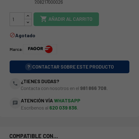
208217000026
208210000938

AÑADIR AL CARRITO
Agotado

Marca:
?
CONTACTAR SOBRE ESTE PRODUCTO
¿TIENES DUDAS?
phone
Contacta con nosotros en el
981 866 708
.
ATENCIÓN VÍA
WHATSAPP
chat
Escríbenos al
620 039 836
.
COMPATIBLE CON...