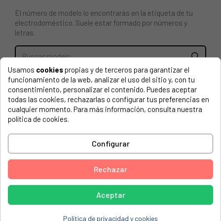
El número de modelo lo encontrarás en la etiqueta de tu
electrodoméstico. Suele estar formado por números y
letras.
Usamos
cookies
propias y de terceros para garantizar el
CESTA INFERIOR PARA LAVAVAJILLAS FAGOR, EDESA,
funcionamiento de la web, analizar el uso del sitio y, con tu
DAEWOO, GALANZ, ETC.
consentimiento, personalizar el contenido. Puedes aceptar
todas las cookies, rechazarlas o configurar tus preferencias en
cualquier momento. Para más información, consulta nuestra
AYA, AYA1247DB4-S
política de cookies.
AYA, AYA1247DB4-SNE
BOMANN, GSP 5703
Configurar
BOMANN, GSP 5707 (757070)
Rechazar
BOMANN, GSP 853 WEISS
BOMANN, GSP 853 WEISS (785300)
Aceptar
BOMANN, GSP 860 WEISS
Política de privacidad y cookies
BOMANN, GSP 860 WEISS (786000)