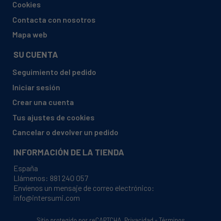
Cookies
GERATEK, EGS6071S (40077 VILLACH)
Contacta con nosotros
GERATEK, VGS6071
Mapa web
GERATEK, VGS6071 (40075 LINZ)
SU CUENTA
HIGHONE, HIG 12C49 FGC (W60A1A401D0E0 940243)
Seguimiento del pedido
IBERNA, DWI605
Iniciar sesión
KING-D-HOME, KDLV12A+49IG
Crear una cuenta
LINKE, LK-LVW60401F-49DB
Tus ajustes de cookies
LINKE, LK-LVW60401F-49DB (W60A1A401F49DB)
Cancelar o devolver un pedido
LINKE, LKLV12W
INFORMACIÓN DE LA TIENDA
LINKE, LKLV12X
España
O-WELCOME, EGSP1261V
Llámenos:
881 240 057
Envíenos un mensaje de correo electrónico:
OWELCOME, EGSP1261V (40069)
info@intersumi.com
PKM, DW12-5FI
PKM, DW12-5FI (40013)
Sitio protegido por reCAPTCHA.
Privacidad
-
Términos