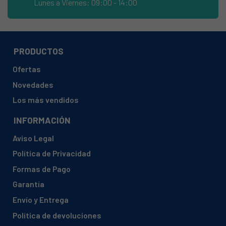
Lunes a Viernes: 09:00 - 14:00
EDESA, HOME-V2
EDESA, HOME-V2 (906270039)
EDESA, URBAN-V2X (926270030)
PRODUCTOS
FAGOR, LFF213
Ofertas
FAGOR, LFF213 (906010103)
Novedades
FAR, LV12C47GZ17W (622752 W60A1A401A)
Los más vendidos
FAR, LV12C49G22W (761806 W60B1A401Y1)
INFORMACIÓN
FRIAC, VW 7512
Aviso Legal
FRIAC, VW 7512 (12COUVERTS)
Política de Privacidad
FRIGEAVIA, FRLV1247S
Formas de Pago
GALANZ, W60A1A401D (938537)
Garantía
GALANZ, W60A2A401B
Envío y Entrega
GALANZ, W60A2A401B (XW1020350081)
Política de devoluciones
GERATEK, EGS6071S