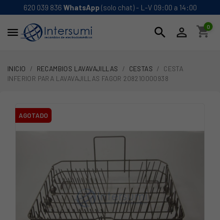
620 039 836
WhatsApp
(solo chat) - L-V 09:00 a 14:00
0
shopping_cart
search


INICIO
RECAMBIOS LAVAVAJILLAS
CESTAS
CESTA
INFERIOR PARA LAVAVAJILLAS FAGOR 208210000938
AGOTADO