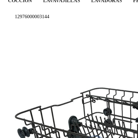
COCCIÓN
LAVAVAJILLAS
LAVADORAS
F
12976000003144