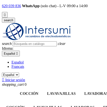
620 039 836
WhatsApp
(solo chat) - L-V 09:00 a 14:00

search
search
clear
Idioma:
Español

Español
Français

Iniciar sesión
shopping_cart
0
COCCIÓN
LAVAVAJILLAS
LAVADORA