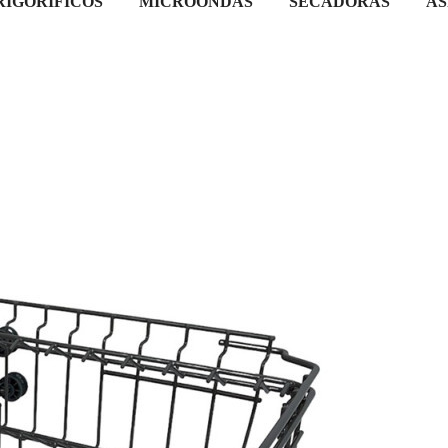
RIGORÍFICOS
MICROONDAS
SECADORAS
AS