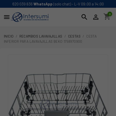
620 039 836
WhatsApp
(solo chat) - L-V 09:00 a 14:00
0
shopping_cart
search


INICIO
RECAMBIOS LAVAVAJILLAS
CESTAS
CESTA
INFERIOR PARA LAVAVAJILLAS BEKO 1758970900