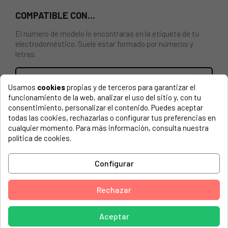
COMPATIBLE CON...
El número de modelo lo encontrarás en la etiqueta de tu
electrodoméstico. Suele estar formado por números y
letras.
Usamos
cookies
propias y de terceros para garantizar el
funcionamiento de la web, analizar el uso del sitio y, con tu
CESTA INFERIOR PARA LAVAVAJILLAS BEKO 1766810083,
consentimiento, personalizar el contenido. Puedes aceptar
1758970900, 1758971200, 1758972200, 1766810056,
todas las cookies, rechazarlas o configurar tus preferencias en
1758970821, 1759001114.
cualquier momento. Para más información, consulta nuestra
política de cookies.
AEG, S83800KMB1 nevera
AEGEANSTAR, WM 1200
Configurar
AFTRON, AFDW1212
Rechazar
AHMA, GS 2300 AHMA SCANDINAVIA EXP.DW(91726)
AHMA, GS 5300
Aceptar
AHMA, GS2300