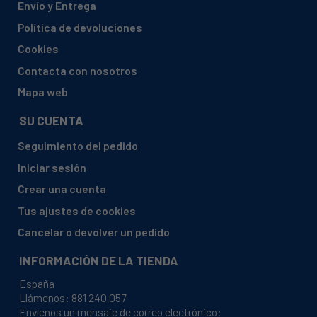
Envío y Entrega
ALTUS, AL 425
Política de devoluciones
ALTUS, AL 432
Cookies
ALTUS, AL 432 A
Contacta con nosotros
ALTUS, AL 432 A ALTUS BULASIK MAKINASI TR(92530
Mapa web
ALTUS, AL 432 ALTUS BULASIK MAKINASI TR (92374)
SU CUENTA
ALTUS, AL 432 E TURKEY DMSDW(92720)
Seguimiento del pedido
ALTUS, AL 434
Iniciar sesión
ALTUS, AL 434 C
Crear una cuenta
ALTUS, AL 434 CS
Tus ajustes de cookies
ALTUS, AL 434 S TURKEY DMSDW(92376)
Cancelar o devolver un pedido
ALTUS, AL 434 SX
INFORMACIÓN DE LA TIENDA
ALTUS, AL 434 SX ALTUS BULASIK MAKINASI TR92531
España
ALTUS, AL 434 SXY
Llámenos:
881 240 057
Envíenos un mensaje de correo electrónico:
ALTUS, AL 434 SXY TURKEY DMSDW(93063)