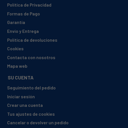
Política de Privacidad
AMICA, EGSPV 597 200
Formas de Pago
AMICA, EGSPV 597 201
Garantía
AMICA, EGSPV 5A97 300
Envío y Entrega
AMICA, EGSPV 5F97 210
Política de devoluciones
AMICA, GSP 14545 W
Cookies
AMICA, GSP 14743 W
Contacta con nosotros
AMICA, GSP 14745 W
Mapa web
AMICA, GSP 14754-1 W
SU CUENTA
AMICA, ODW 6017 E
Seguimiento del pedido
AMICA, ZIM 608 EC (ZIM 608 EC)
Iniciar sesión
AMICA, ZIM 615H
Crear una cuenta
AMICA, ZIM 634 A (ZIM 634 A)
Tus ajustes de cookies
AMICA, ZIM 634 C
Cancelar o devolver un pedido
AMICA, ZIM 656 LS (ZIM 656 LS)