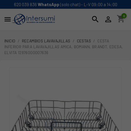
620 039 836
WhatsApp
(solo chat) - L-V 09:00 a 14:00
0
shopping_cart
search


INICIO
RECAMBIOS LAVAVAJILLAS
CESTAS
CESTA
INFERIOR PARA LAVAVAJILLAS AMICA, BOMANN, BRANDT, EDESA,
ELVITA 12976000007636