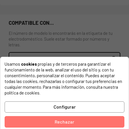
COMPATIBLE CON...
El número de modelo lo encontrarás en la etiqueta de tu
electrodoméstico. Suele estar formado por números y
letras.
Usamos
cookies
propias y de terceros para garantizar el
funcionamiento de la web, analizar el uso del sitio y, con tu
CESTA INFERIOR PARA LAVAVAJILLAS AMICA, BOMANN,
consentimiento, personalizar el contenido. Puedes aceptar
BRANDT, EDESA, ELVITA, HANSEATIC, VALVERG......
todas las cookies, rechazarlas o configurar tus preferencias en
cualquier momento. Para más información, consulta nuestra
AMICA, DFM61E5QNAMICA, DIM61ESON
política de cookies.
QILIVE Q6852
Configurar
AMICA, 50600-1
AMICA, 50610
Rechazar
AMICA, 50620