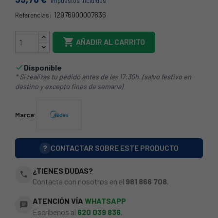
Impuestos incluidos
12976000007636
Referencias:
129760000076

AÑADIR AL CARRITO
Disponible

* Si realizas tu pedido antes de las 17:30h. (salvo festivo en
destino y excepto fines de semana)
Marca:
?
CONTACTAR SOBRE ESTE PRODUCTO
¿TIENES DUDAS?
phone
Contacta con nosotros en el
981 866 708
.
ATENCIÓN VÍA
WHATSAPP
chat
Escríbenos al
620 039 836
.