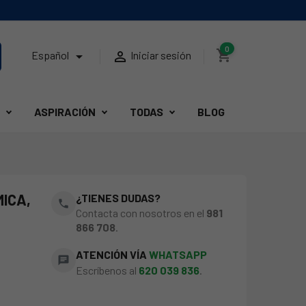
0
shopping_cart


Español
Iniciar sesión
ASPIRACIÓN
TODAS
BLOG
ICA,
¿TIENES DUDAS?
phone
Contacta con nosotros en el
981
866 708
.
ATENCIÓN VÍA
WHATSAPP
chat
Escríbenos al
620 039 836
.