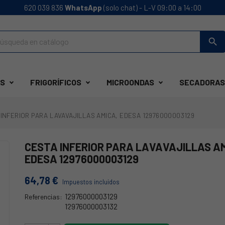
620 039 836
WhatsApp
(solo chat) - L-V 09:00 a 14:00
search
S
FRIGORÍFICOS
MICROONDAS
SECADORAS
 INFERIOR PARA LAVAVAJILLAS AMICA, EDESA 12976000003129
CESTA INFERIOR PARA LAVAVAJILLAS AM
EDESA 12976000003129
64,78 €
Impuestos incluidos
12976000003129
Referencias:
12976000003132
1297600000312