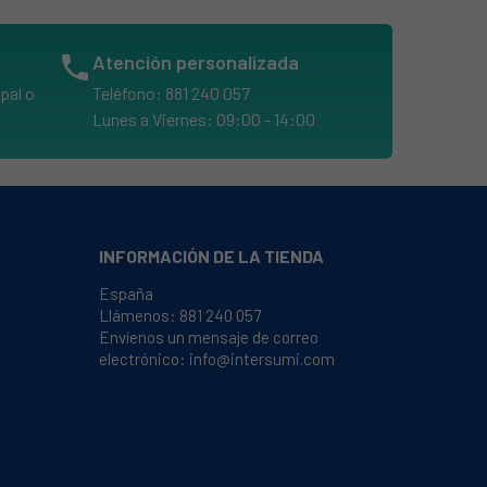
phone
Atención personalizada
pal o
Teléfono: 881 240 057
Lunes a Viernes: 09:00 - 14:00
INFORMACIÓN DE LA TIENDA
España
Llámenos:
881 240 057
Envíenos un mensaje de correo
electrónico:
info@intersumi.com