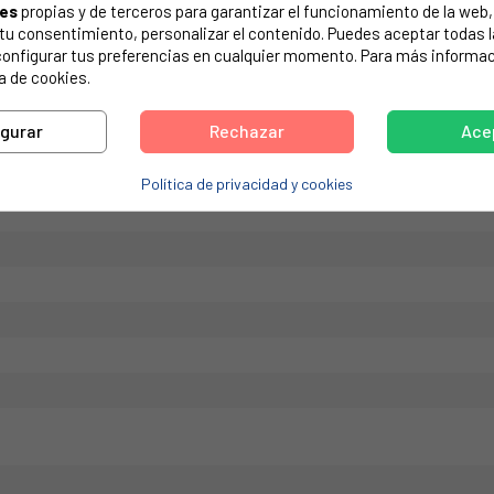
ies
propias y de terceros para garantizar el funcionamiento de la web, 
de tu electrodoméstico. Suele estar formado por números y letras.
on tu consentimiento, personalizar el contenido. Puedes aceptar todas 
configurar tus preferencias en cualquier momento. Para más informac
a de cookies.
igurar
Rechazar
Ace
DESA AS0033460
Política de privacidad y cookies