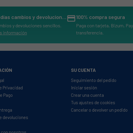
14 días cambios y devoluciones
credit_card
100% compra segura
mbios y devoluciones sencillos.
Paga con tarjeta, Bizum, Pay
s información
transferencia.
ACIÓN
SU CUENTA
gal
Seguimiento del pedido
de Privacidad
Iniciar sesión
e Pago
Crear una cuenta
Tus ajustes de cookies
Entrega
Cancelar o devolver un pedido
de devoluciones
 con nosotros