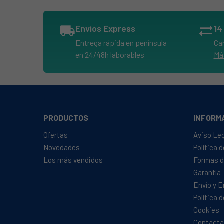
AMICA, DFM604WEN
AMICA, DFM61E6QSEU (DFM61E6QSEU)
local_shipping
Envíos Express
sync_alt
AMICA, DFM61E6QWMG
Entrega rápida en península
Ca
AMICA, DFM61E6QWN
en 24/48h laborables
Má
AMICA, DIM604O
AMICA, DIM61E5QN (DIM61E5QN)
AMICA, DIMAE561432TL3SNHR0BO1 (DIM635
AMICA, DIMHE561432TZ3SNHR0OO1ZIM676EH
PRODUCTOS
INFORM
AMICA, DSM637ACNTS
Ofertas
Aviso Le
AMICA, EGSP 14670 V
Novedades
Política 
Los más vendidos
Formas d
AMICA, EGSP 14697 E
Garantía
AMICA, EGSP 14770 V
Envío y 
AMICA, EGSP 14797 E
Política 
AMICA, EGSP 14870 V
Cookies
Contacta