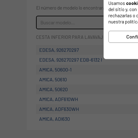
Usamos
cook
El número de modelo lo encontrarás en la etiqueta 
del sitio y, c
rechazarlas o 
nuestra polític
Conf
CESTA INFERIOR PARA LAVAVAJILLAS AMICA, E
EDESA, 926270297
EDESA, 926270297 EDB-6132 I
AMICA, 50600-1
AMICA, 50610
AMICA, 50620
AMICA, ADF610WH
AMICA, ADF630WH
AMICA, ADI630
AMICA, DFM604SEN