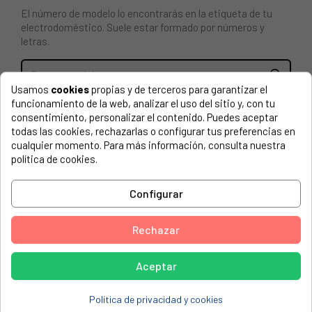
El número de modelo lo encontrarás en la etiqueta de tu
electrodoméstico. Suele estar formado por números y
letras.
Usamos
cookies
propias y de terceros para garantizar el
funcionamiento de la web, analizar el uso del sitio y, con tu
Cargador baterias litio fuji para NP80
consentimiento, personalizar el contenido. Puedes aceptar
todas las cookies, rechazarlas o configurar tus preferencias en
FUJI, FinePix 2600 Zoom
cualquier momento. Para más información, consulta nuestra
política de cookies.
FUJI, FinePix 30i
FUJI, FinePix 4800 Zoom
Configurar
FUJI, FinePix 4900 Zoom
FUJI, FinePix 601 Zoom
Rechazar
FUJI, FinePix 602 Zoom
Aceptar
FUJI, FinePix 6800 Zoom
FUJI, FinePix 6900 Zoom
Política de privacidad y cookies