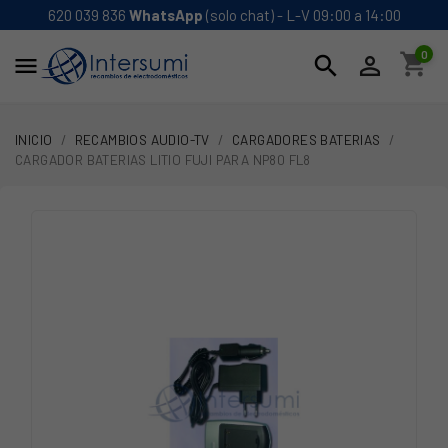
620 039 836
WhatsApp
(solo chat) - L-V 09:00 a 14:00
0
shopping_cart
search


INICIO
RECAMBIOS AUDIO-TV
CARGADORES BATERIAS
CARGADOR BATERIAS LITIO FUJI PARA NP80 FL8