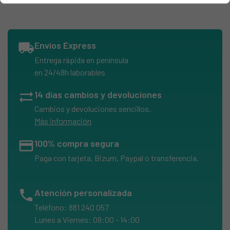
FUJI, MX-1700
FUJI, MX-2700
FUJI, MX-2900
local_shipping
Envíos Express
FUJI, MX-4900
Entrega rápida en península
KODAK, DC-4800
en 24/48h laborables
LEICA, Digilux Zoom
sync_alt
14 días cambios y devoluciones
RICOH, Caplio RR1
Cambios y devoluciones sencillos.
RICOH, RDC-6000
Más información
RICOH, RDC-7
credit_card
100% compra segura
RICOH, RDC-7S
Paga con tarjeta, Bizum, Paypal o transferencia.
TOSHIBA, PDR-M4
TOSHIBA, PDR-M5
phone
Atención personalizada
TOSHIBA, PDR-M70
Teléfono: 881 240 057
Lunes a Viernes: 09:00 - 14:00