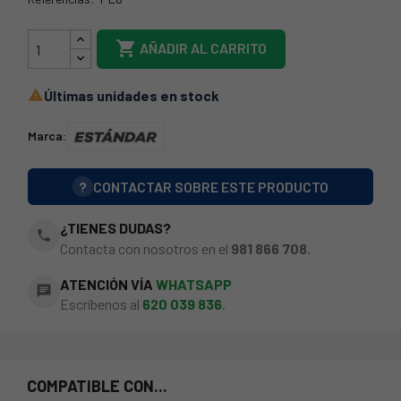
CARGADOR-FL8

AÑADIR AL CARRITO
Últimas unidades en stock

Marca:
?
CONTACTAR SOBRE ESTE PRODUCTO
¿TIENES DUDAS?
phone
Contacta con nosotros en el
981 866 708
.
ATENCIÓN VÍA
WHATSAPP
chat
Escríbenos al
620 039 836
.
COMPATIBLE CON...