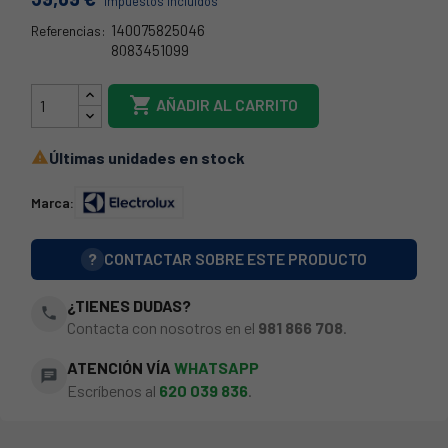
Impuestos incluidos
140075825046
Referencias:
8083451099
140075825046

AÑADIR AL CARRITO
Últimas unidades en stock

Marca:
?
CONTACTAR SOBRE ESTE PRODUCTO
¿TIENES DUDAS?
phone
Contacta con nosotros en el
981 866 708
.
ATENCIÓN VÍA
WHATSAPP
chat
Escríbenos al
620 039 836
.