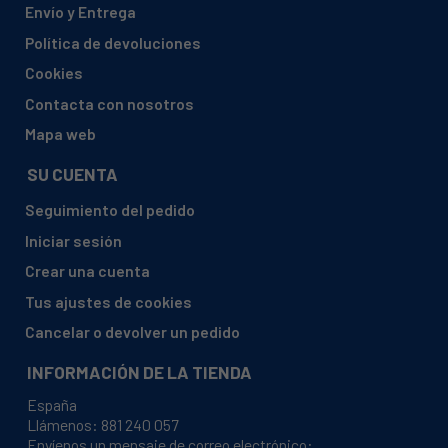
Envío y Entrega
AEG, 92550313100 SCB6181XLS
Política de devoluciones
AEG, 92550313200 SCS6181VLS
Cookies
AEG, 92550314000 SCB61811TS
Contacta con nosotros
AEG, 92550314001 SCB61811TS
Mapa web
AEG, 92550315400 SCE51821LS
SU CUENTA
AEG, 92550315401 SCE51821LS
Seguimiento del pedido
AEG, 92550317000 SCB418F3LS
Iniciar sesión
AEG, 92550317001 SCB418F3LS
Crear una cuenta
AEG, 92550317002 SCB418F3LS
Tus ajustes de cookies
AEG, 92550317003 SCB418F3LS
Cancelar o devolver un pedido
AEG, 92550317100 SCB618F3LS
INFORMACIÓN DE LA TIENDA
AEG, 92550317101 SCB618F3LS
España
AEG, 92550317102 SCB618F3LS
Llámenos:
881 240 057
Envíenos un mensaje de correo electrónico:
AEG, 92550317103 SCB618F3LS