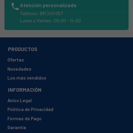
phone
Atención personalizada
AEG, 92550310701 AIK2903R
Teléfono: 881 240 057
AEG, 92550310800 AIK2903L
Lunes a Viernes: 09:00 - 14:00
AEG, 92550310801 AIK2903L
AEG, 92550310900 SCB51821FS
AEG, 92550310901 SCB51821FS
PRODUCTOS
AEG, 92550311000 SCB61811LS
Ofertas
AEG, 92550311100 SCS6181LLS
Novedades
AEG, 92550311200 SCR41811LS
Los más vendidos
AEG, 92550311201 SCR41811LS
INFORMACIÓN
AEG, 92550311202 SCR41811LS
Aviso Legal
AEG, 92550311300 SD18S2
Política de Privacidad
AEG, 92550311301 SD18S2
Formas de Pago
AEG, 92550311400 SD18S1
Garantía
AEG, 92550311402 SD18S1