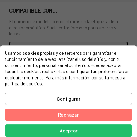
COMPATIBLE CON...
El número de modelo lo encontrarás en la etiqueta de tu
electrodoméstico. Suele estar formado por números y
letras.
Usamos
cookies
propias y de terceros para garantizar el
funcionamiento de la web, analizar el uso del sitio y, con tu
CAJÓN FASTFREEZE DEL CONGELADOR
consentimiento, personalizar el contenido. Puedes aceptar
CENTRAL/SUPERIOR PARA FRIGORÍFICO AEG,
todas las cookies, rechazarlas o configurar tus preferencias en
ELECTROLUX. Ancho (mm): 157. Largo (mm): 402.
cualquier momento. Para más información, consulta nuestra
política de cookies.
AEG, 92550001900 SCE81821FS 04/15/2017
AEG, 92550001901 SCE81821FS
Configurar
AEG, 92550001902 SCE81821FS
Rechazar
AEG, 92550002001 SCE81831FS
AEG, 92550309300 SCB41811LS
Aceptar
AEG, 92550309301 SCB41811LS