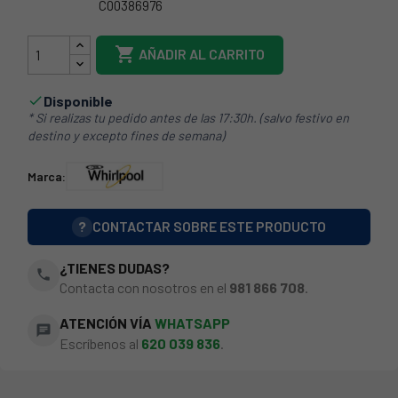
C00386976
481010694098

AÑADIR AL CARRITO
Disponible

* Si realizas tu pedido antes de las 17:30h. (salvo festivo en
destino y excepto fines de semana)
Marca:
?
CONTACTAR SOBRE ESTE PRODUCTO
¿TIENES DUDAS?
phone
Contacta con nosotros en el
981 866 708
.
ATENCIÓN VÍA
WHATSAPP
chat
Escríbenos al
620 039 836
.