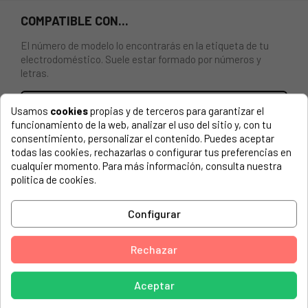
COMPATIBLE CON...
El número de modelo lo encontrarás en la etiqueta de tu
electrodoméstico. Suele estar formado por números y
letras.
Usamos
cookies
propias y de terceros para garantizar el
funcionamiento de la web, analizar el uso del sitio y, con tu
CAJÓN SUPERIOR CONGELADOR BAUKNECHT,
consentimiento, personalizar el contenido. Puedes aceptar
WHIRLPOOL
todas las cookies, rechazarlas o configurar tus preferencias en
cualquier momento. Para más información, consulta nuestra
política de cookies.
BAUKNECHT, BM 0900 NF OX (853921601022)
BAUKNECHT, BM 0900 NF OX 853921601022
Configurar
BAUKNECHT, BM 0900 NF W (853921601002)
BAUKNECHT, BSNF 8101 OX (850526915922)
Rechazar
BAUKNECHT, BSNF 8121 OX (850526911022)
Aceptar
BAUKNECHT, BSNF 8121 W (850526911002)