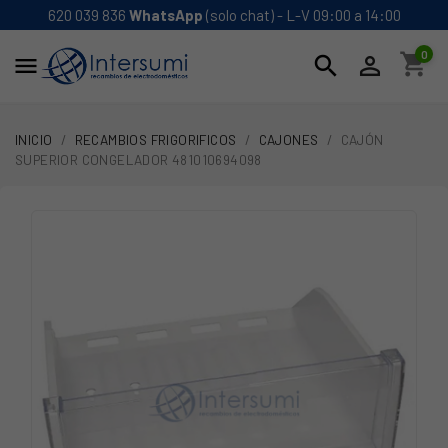
620 039 836
WhatsApp
(solo chat) - L-V 09:00 a 14:00
0
shopping_cart
search


INICIO
RECAMBIOS FRIGORIFICOS
CAJONES
CAJÓN
SUPERIOR CONGELADOR 481010694098