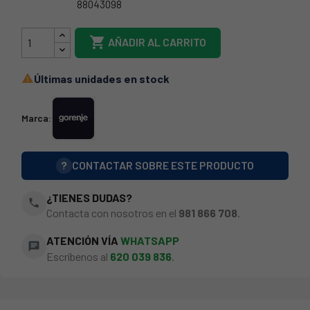
88043098
327956

AÑADIR AL CARRITO
Últimas unidades en stock

Marca:
?
CONTACTAR SOBRE ESTE PRODUCTO
¿TIENES DUDAS?
phone
Contacta con nosotros en el
981 866 708
.
ATENCIÓN VÍA
WHATSAPP
chat
Escríbenos al
620 039 836
.