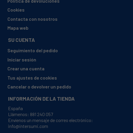
Política de devoluciones
GORENJE, 325550 HZFI2828A NRKI5181CW
Cookies
GORENJE, 325550 NRKI5181C
Contacta con nosotros
GORENJE, 325561 HZFI2727A NRCI4181C
Mapa web
GORENJE, 325561 HZFI2727A NRCI4181CW
SU CUENTA
GORENJE, 325561 NRCI4181C
Seguimiento del pedido
GORENJE, 328765 HZFI2827AFV NRKI4181LW
Iniciar sesión
GORENJE, 328765 NRKI4181LW
Crear una cuenta
GORENJE, 328781 HZFS2827A NRK4181CW
Tus ajustes de cookies
GORENJE, 328781 NRK4181CW
Cancelar o devolver un pedido
GORENJE, 329219 HZFI2827AFV NRKI4181LW
INFORMACIÓN DE LA TIENDA
GORENJE, 329219 NRKI4181LW
España
GORENJE, 329221 HZFI2828AFV NRKI5181LW
Llámenos:
881 240 057
Envíenos un mensaje de correo electrónico:
GORENJE, 329221 NRKI5181LW
info@intersumi.com
GORENJE, 335504 HZFS2827A KNRK41285E