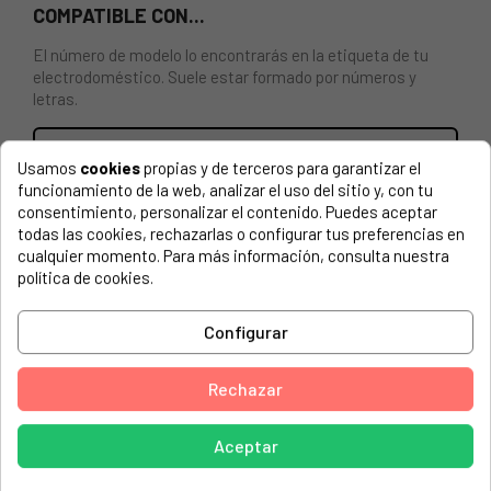
COMPATIBLE CON...
El número de modelo lo encontrarás en la etiqueta de tu
electrodoméstico. Suele estar formado por números y
letras.
Usamos
cookies
propias y de terceros para garantizar el
funcionamiento de la web, analizar el uso del sitio y, con tu
CAJÓN DEL CONGELADOR PARA FRIGORÍFICO GORENJE
consentimiento, personalizar el contenido. Puedes aceptar
327956.
todas las cookies, rechazarlas o configurar tus preferencias en
cualquier momento. Para más información, consulta nuestra
ASKO, 457545 RF2673I
política de cookies.
ASKO, 533087 RFN2274I
Configurar
ASKO, HZFI2828AFV
ASKO, RF2673I
Rechazar
ASKO, RFN2274I
BRANDT, CA2752A
Aceptar
EXPRESSION, CI400EX