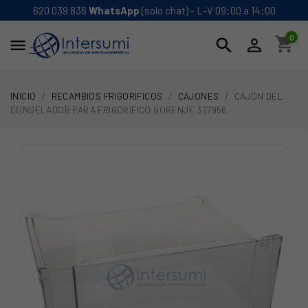
620 039 836
WhatsApp
(solo chat) - L-V 09:00 a 14:00
0
shopping_cart
search


INICIO
RECAMBIOS FRIGORIFICOS
CAJONES
CAJÓN DEL
CONGELADOR PARA FRIGORÍFICO GORENJE 327956