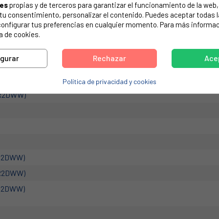
ies
propias y de terceros para garantizar el funcionamiento de la web, 
de tu electrodoméstico. Suele estar formado por números y letras.
on tu consentimiento, personalizar el contenido. Puedes aceptar todas 
configurar tus preferencias en cualquier momento. Para más informac
a de cookies.
igurar
Rechazar
Ace
 SAMSUNG DA97-13475A. MEDIDAS: 467 X 345 X 225 mm.
Política de privacidad y cookies
R2DWW)
R2DWW)
R2DWW)
R2DWW)
R2DWW)