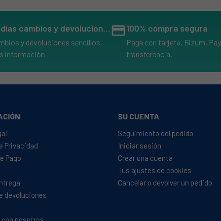
14 días cambios y devoluciones
credit_card
100% compra segura
mbios y devoluciones sencillos.
Paga con tarjeta, Bizum, Pay
s información
transferencia.
NDSA)
NDSA)
ACIÓN
SU CUENTA
NDSA)
gal
Seguimiento del pedido
de Privacidad
Iniciar sesión
e Pago
Crear una cuenta
Tus ajustes de cookies
NBSA)
Entrega
Cancelar o devolver un pedido
NBSA)
de devoluciones
NBSA)
 con nosotros