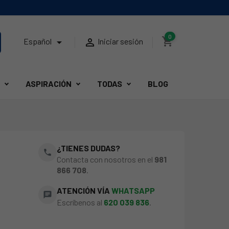
0
shopping_cart


Español
Iniciar sesión
ASPIRACIÓN
TODAS
BLOG
¿TIENES DUDAS?
phone
Contacta con nosotros en el
981
866 708
.
ATENCIÓN VÍA
WHATSAPP
chat
Escríbenos al
620 039 836
.