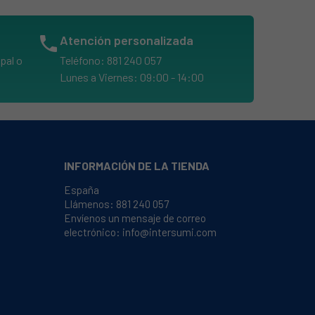
phone
Atención personalizada
pal o
Teléfono: 881 240 057
Lunes a Viernes: 09:00 - 14:00
INFORMACIÓN DE LA TIENDA
España
Llámenos:
881 240 057
Envíenos un mensaje de correo
electrónico:
info@intersumi.com