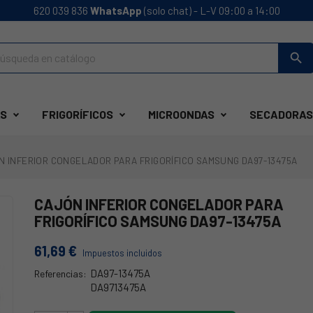
620 039 836
WhatsApp
(solo chat) - L-V 09:00 a 14:00
search
S
FRIGORÍFICOS
MICROONDAS
SECADORAS
N INFERIOR CONGELADOR PARA FRIGORÍFICO SAMSUNG DA97-13475A
CAJÓN INFERIOR CONGELADOR PARA
FRIGORÍFICO SAMSUNG DA97-13475A
61,69 €
Impuestos incluidos
DA97-13475A
Referencias:
DA9713475A
DA97-13475A