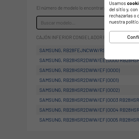
Usamos
cook
El número de modelo lo encontrarás en la etiqueta 
del sitio y, c
rechazarlas o 
nuestra polític
Conf
CAJÓN INFERIOR CONGELADOR PARA FRIGORÍFICO
SAMSUNG, RB28FEJNCWW/RS (0000)
SAMSUNG, RB28HSR2DWW/EE (0000 RB28HS
SAMSUNG, RB28HSR2DWW/EF (0000)
SAMSUNG, RB28HSR2DWW/EF (0001)
SAMSUNG, RB28HSR2DWW/EF (0002)
SAMSUNG, RB28HSR2DWW/EF (0003 RB28HS
SAMSUNG, RB28HSR2DWW/EF (0004 RB28HS
SAMSUNG, RB28HSR2DWW/EF (0005 RB28HS
SAMSUNG, RB28HSR2DWW/EF (0006 RB28HS