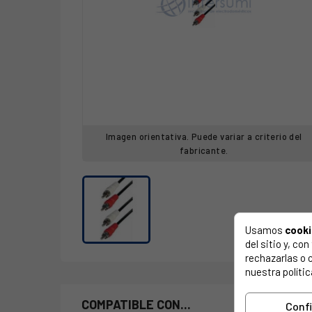
Imagen orientativa. Puede variar a criterio del
fabricante.
Usamos
cook
del sitio y, c
rechazarlas o 
nuestra polític
COMPATIBLE CON...
Conf