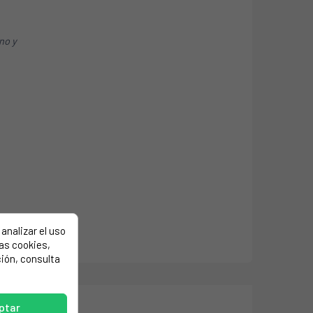
ino y
analizar el uso
las cookies,
ión, consulta
ptar