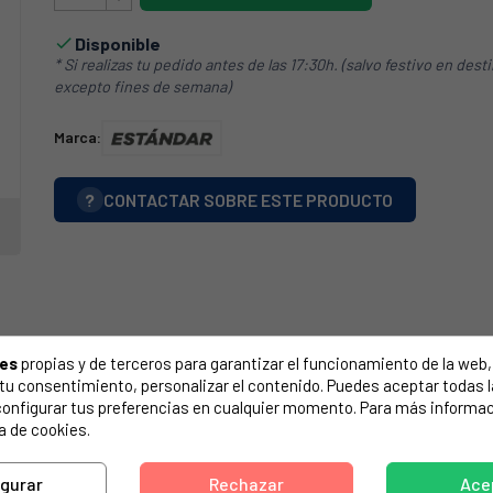
Disponible

* Si realizas tu pedido antes de las 17:30h. (salvo festivo en dest
excepto fines de semana)
Marca:
?
CONTACTAR SOBRE ESTE PRODUCTO
ies
propias y de terceros para garantizar el funcionamiento de la web, 
on tu consentimiento, personalizar el contenido. Puedes aceptar todas 
configurar tus preferencias en cualquier momento. Para más informac
a de cookies.
igurar
Rechazar
Ace