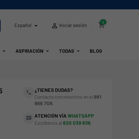
0
shopping_cart


Español
Iniciar sesión
ASPIRACIÓN
TODAS
BLOG
5
¿TIENES DUDAS?
phone
Contacta con nosotros en el
981
866 708
.
ATENCIÓN VÍA
WHATSAPP
chat
Escríbenos al
620 039 836
.