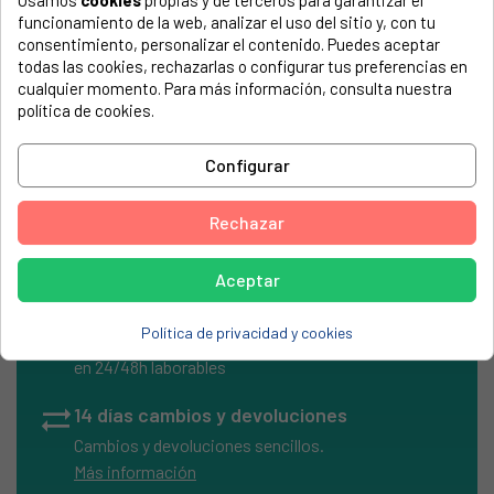
Usamos
cookies
propias y de terceros para garantizar el
El número de modelo lo encontrarás en la etiqueta de tu
funcionamiento de la web, analizar el uso del sitio y, con tu
electrodoméstico. Suele estar formado por números y
consentimiento, personalizar el contenido. Puedes aceptar
letras.
todas las cookies, rechazarlas o configurar tus preferencias en
cualquier momento. Para más información, consulta nuestra
política de cookies.
Configurar
Cable 3x0,75 en silicona schuko 2 metros
Rechazar
Aceptar
local_shipping
Envíos Express
Política de privacidad y cookies
Entrega rápida en península
en 24/48h laborables
sync_alt
14 días cambios y devoluciones
Cambios y devoluciones sencillos.
Más información