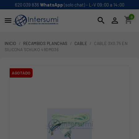
620 039 836
WhatsApp
(solo chat) - L-V 09:00 a 14:00
0
shopping_cart
search


INICIO
RECAMBIOS PLANCHAS
CABLE
CABLE 3X0,75 EN
SILICONA SCHUKO 49DM036
AGOTADO