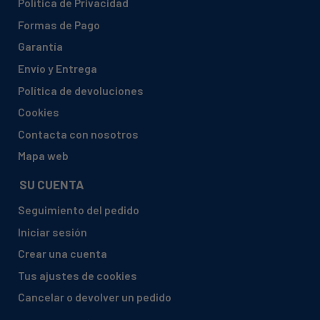
Política de Privacidad
BALAY, 3KE5830A/04
Formas de Pago
BALAY, 3KE5830A/06
Garantía
BALAY, 3KE5830A/11
Envío y Entrega
BALAY, 3KE5830A/13
Política de devoluciones
Cookies
BALAY, 3KE5830A/21
Contacta con nosotros
BALAY, 3KE5831A/01
Mapa web
BALAY, 3KE5831A/02
BALAY, 3KE5831A/03
SU CUENTA
BALAY, 3KE5831A/04
Seguimiento del pedido
BALAY, 3KE5831A/06
Iniciar sesión
BALAY, 3KE5831A/11
Crear una cuenta
BALAY, 3KE5831A/13
Tus ajustes de cookies
BALAY, 3KE5831A/21
Cancelar o devolver un pedido
BALAY, 3KE5832A/01