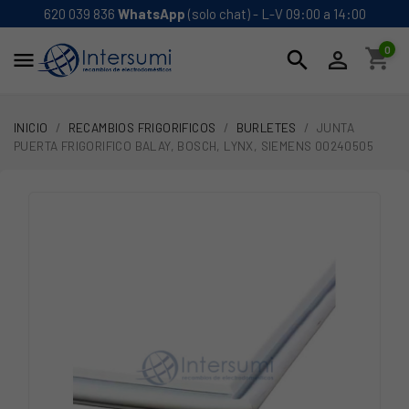
620 039 836
WhatsApp
(solo chat) - L-V 09:00 a 14:00
0
shopping_cart
search


INICIO
RECAMBIOS FRIGORIFICOS
BURLETES
JUNTA
PUERTA FRIGORIFICO BALAY, BOSCH, LYNX, SIEMENS 00240505