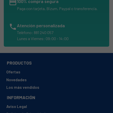
credit_card
100% compra segura
BALAY, 3KE4480A/02
Paga con tarjeta, Bizum, Paypal o transferencia.
BALAY, 3KE4480A/21
BALAY, 3KE5821A/01
phone
Atención personalizada
BALAY, 3KE5821A/02
Teléfono: 881 240 057
BALAY, 3KE5821A/21
Lunes a Viernes: 09:00 - 14:00
BALAY, 3KE5821N/01
BALAY, 3KE5821N/03
BALAY, 3KE5821N/21
PRODUCTOS
BALAY, 3KE5821N/22
Ofertas
BALAY, 3KE5821N/25
Novedades
BALAY, 3KE5821N/27
Los más vendidos
BALAY, 3KE5830A/01
INFORMACIÓN
BALAY, 3KE5830A/02
Aviso Legal
BALAY, 3KE5830A/03