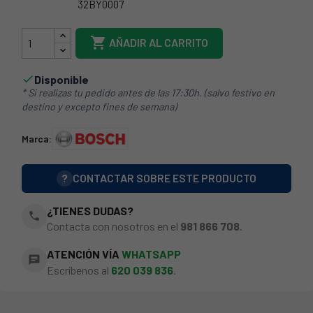
32BY0007
BSH-240505

AÑADIR AL CARRITO
Disponible

* Si realizas tu pedido antes de las 17:30h. (salvo festivo en
destino y excepto fines de semana)
Marca:
?
CONTACTAR SOBRE ESTE PRODUCTO
¿TIENES DUDAS?
phone
Contacta con nosotros en el
981 866 708
.
ATENCIÓN VÍA
WHATSAPP
chat
Escríbenos al
620 039 836
.