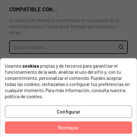
COMPATIBLE CON...
El número de modelo lo encontrarás en la etiqueta de tu
electrodoméstico. Suele estar formado por números y
letras.
JUNTA PUERTA FRIGORIFICO BALAY, BOSCH, LYNX,
Usamos
cookies
propias y de terceros para garantizar el
SIEMENS.
funcionamiento de la web, analizar el uso del sitio y, con tu
consentimiento, personalizar el contenido. Puedes aceptar
Articulo Sustitutivo Cod: 00240505
todas las cookies, rechazarlas o configurar tus preferencias en
Ancho:58 cm
cualquier momento. Para más información, consulta nuestra
política de cookies.
Altura:1 m
Configurar
BALAY, 3KE1820A/01
BALAY, 3KE1820A/02
Rechazar
BALAY, 3KE1820N/01