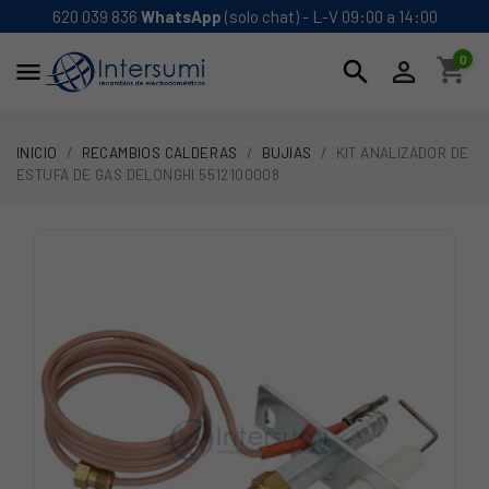
620 039 836
WhatsApp
(solo chat) - L-V 09:00 a 14:00
0
shopping_cart
search


INICIO
RECAMBIOS CALDERAS
BUJIAS
KIT ANALIZADOR DE
ESTUFA DE GAS DELONGHI 5512100008