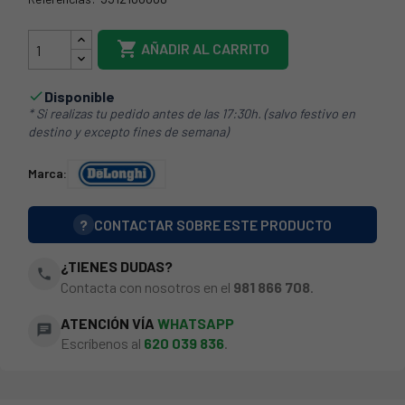
5512100008

AÑADIR AL CARRITO
Disponible

* Si realizas tu pedido antes de las 17:30h. (salvo festivo en
destino y excepto fines de semana)
Marca:
?
CONTACTAR SOBRE ESTE PRODUCTO
¿TIENES DUDAS?
phone
Contacta con nosotros en el
981 866 708
.
ATENCIÓN VÍA
WHATSAPP
chat
Escríbenos al
620 039 836
.