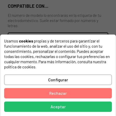
COMPATIBLE CON...
El número de modelo lo encontrarás en la etiqueta de tu
electrodoméstico. Suele estar formado por números y
letras.
Usamos
cookies
propias y de terceros para garantizar el
funcionamiento de la web, analizar el uso del sitio y, con tu
KIT ANALIZADOR DE ESTUFA DE GAS DELONGHI
consentimiento, personalizar el contenido. Puedes aceptar
OP8502(L95)G30 EN449(I)
todas las cookies, rechazarlas o configurar tus preferencias en
cualquier momento. Para más información, consulta nuestra
DELONGHI, 182H
política de cookies.
DELONGHI, 541101
Configurar
DELONGHI, CH2
DELONGHI, HBF
Rechazar
DELONGHI, HBF FIAMMA BLU
Aceptar
DELONGHI, HBF2