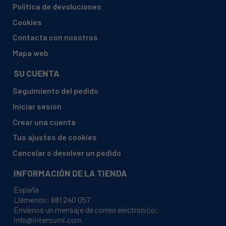
DELONGHI, SRI2
Política de devoluciones
DELONGHI, VBF
Cookies
DELONGHI, VBF2
Contacta con nosotros
ELBA, PGB554GB
Mapa web
ELBA, PGC554GN
SU CUENTA
ELETTROZETA, IN 43 CE
Seguimiento del pedido
ELETTROZETA, IN39CE
Iniciar sesión
OMAS, CA 30 CE
Crear una cuenta
OMAS, CA 48V CE
Tus ajustes de cookies
OMAS, IF 42
Cancelar o devolver un pedido
OMAS, IF42
INFORMACIÓN DE LA TIENDA
OMAS, IF42 CE
España
OMAS, IF60V CE
Llámenos:
881 240 057
Envíenos un mensaje de correo electrónico:
RADEL, M60
info@intersumi.com