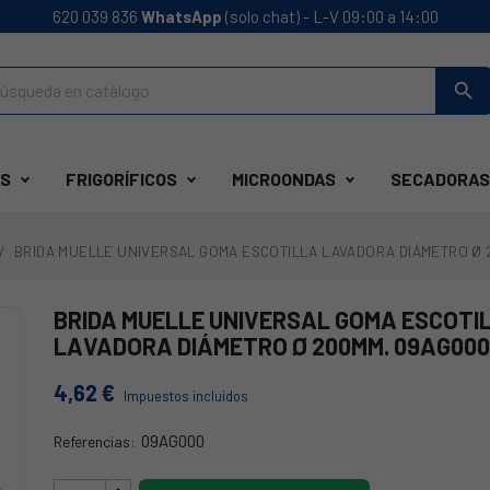
620 039 836
WhatsApp
(solo chat) - L-V 09:00 a 14:00
search
S
FRIGORÍFICOS
MICROONDAS
SECADORAS
BRIDA MUELLE UNIVERSAL GOMA ESCOTILLA LAVADORA DIÁMETRO Ø 
BRIDA MUELLE UNIVERSAL GOMA ESCOTI
LAVADORA DIÁMETRO Ø 200MM. 09AG00
4,62 €
Impuestos incluidos
09AG000
Referencias:
09AG000