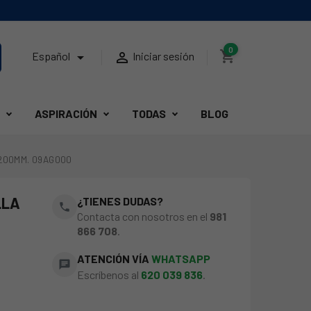
0
shopping_cart


Español
Iniciar sesión
ASPIRACIÓN
TODAS
BLOG
200MM. 09AG000
LLA
¿TIENES DUDAS?
phone
Contacta con nosotros en el
981
0
866 708
.
ATENCIÓN VÍA
WHATSAPP
chat
Escríbenos al
620 039 836
.