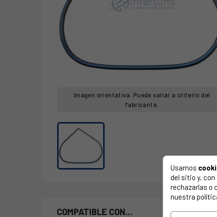
Imagen orientativa. Puede variar a criterio del
fabricante.
Usamos
cook
del sitio y, c
rechazarlas o 
nuestra polític
COMPATIBLE CON...