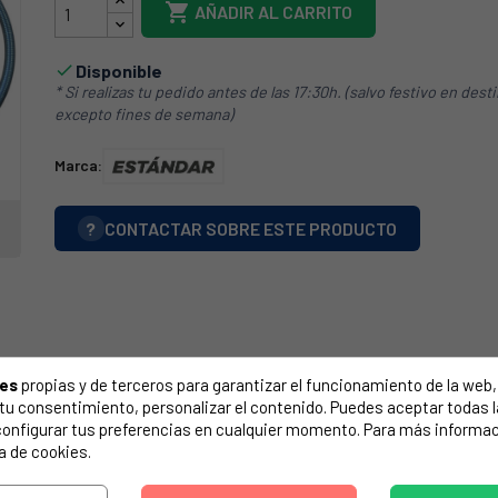

AÑADIR AL CARRITO
Disponible

* Si realizas tu pedido antes de las 17:30h. (salvo festivo en dest
excepto fines de semana)
Marca:
?
CONTACTAR SOBRE ESTE PRODUCTO
ies
propias y de terceros para garantizar el funcionamiento de la web, 
on tu consentimiento, personalizar el contenido. Puedes aceptar todas 
configurar tus preferencias en cualquier momento. Para más informac
a de cookies.