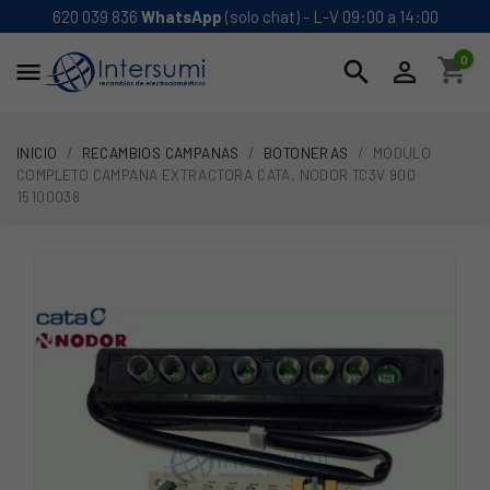
620 039 836
WhatsApp
(solo chat) - L-V 09:00 a 14:00
0
shopping_cart
search


INICIO
RECAMBIOS CAMPANAS
BOTONERAS
MODULO
COMPLETO CAMPANA EXTRACTORA CATA, NODOR TC3V 900
15100038