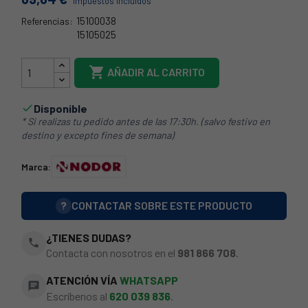
Impuestos incluidos
15100038
Referencias:
15105025
15100038

AÑADIR AL CARRITO
Disponible

* Si realizas tu pedido antes de las 17:30h. (salvo festivo en
destino y excepto fines de semana)
Marca:
?
CONTACTAR SOBRE ESTE PRODUCTO
¿TIENES DUDAS?
phone
Contacta con nosotros en el
981 866 708
.
ATENCIÓN VÍA
WHATSAPP
chat
Escríbenos al
620 039 836
.