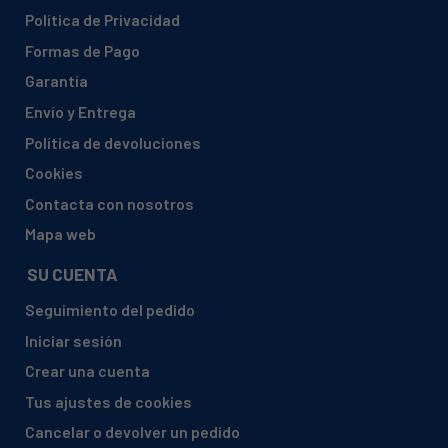
CATA, THALASSA TC3V 900 GLASS BLANCA A
Política de Privacidad
02159201
Formas de Pago
CATA, THALASSA-900XGBK-1314
Garantía
CATA, THALASSA-TC3V-900-GLASS-A-02159202
Envío y Entrega
CATA, THALASSA900XGBK
Política de devoluciones
MIRAGE, MIRAGE 700 BK 7196
Cookies
MIRAGE, MIRAGE 90 CI 7898 NODOR CASANDRA TC90
GLASS
Contacta con nosotros
Mapa web
MIRAGE, MIRAGE 900 WH 7277
MIRAGE, MIRAGE BK 70 7196
SU CUENTA
MIRAGE, MIRAGE L 70 CI A 7196
Seguimiento del pedido
MIRAGE, MIRAGE L 90 C A Blanca 7277
Iniciar sesión
MIRAGE, MIRAGE MIRAGE L 90 C A 7969 03
Crear una cuenta
NODOR, 7991 DALI BK-WH / C
Tus ajustes de cookies
NODOR, 7993 DALI BK-WH / C
Cancelar o devolver un pedido