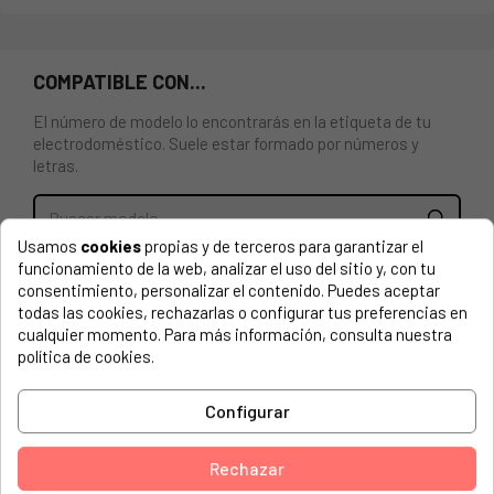
COMPATIBLE CON...
El número de modelo lo encontrarás en la etiqueta de tu
electrodoméstico. Suele estar formado por números y
letras.
Usamos
cookies
propias y de terceros para garantizar el
funcionamiento de la web, analizar el uso del sitio y, con tu
Caja de mandos completa Cata, Nodor TC3V 15100038. LA
consentimiento, personalizar el contenido. Puedes aceptar
COLOCACIÓN Y REPARACIÓN DEBE SER EFECTUADA POR
todas las cookies, rechazarlas o configurar tus preferencias en
UN SERVICIO TÉCNICO OFICIAL DEL FABRICANTE, PUES
cualquier momento. Para más información, consulta nuestra
REQUIERE DE CONOCIMIENTOS TÉCNICOS. EN CASO
política de cookies.
CONTRARIO NO TENDRÁ GARANTÍA NI SE ADMITIRÁ SU
DEVOLUCIÓN.
Configurar
CATA, 02105201 KYROS TC3V 600 GLASS
CATA, 02111001 ISLA SIRIN 1000
Rechazar