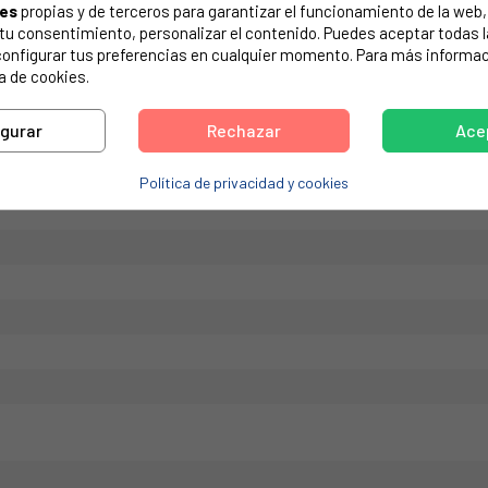
ies
propias y de terceros para garantizar el funcionamiento de la web, 
de tu electrodoméstico. Suele estar formado por números y letras.
on tu consentimiento, personalizar el contenido. Puedes aceptar todas 
configurar tus preferencias en cualquier momento. Para más informac
a de cookies.
igurar
Rechazar
Ace
FRIGORÍFICO SAMSUNG DA63-04874A. Medidas: 475 x 108 x 100 m
Política de privacidad y cookies