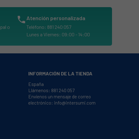
phone
Atención personalizada
pal o
Teléfono: 881 240 057
Lunes a Viernes: 09:00 - 14:00
INFORMACIÓN DE LA TIENDA
España
Llámenos:
881 240 057
Envíenos un mensaje de correo
electrónico:
info@intersumi.com