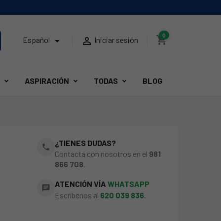
0
shopping_cart


Español
Iniciar sesión
ASPIRACIÓN
TODAS
BLOG
¿TIENES DUDAS?
phone
Contacta con nosotros en el
981
866 708
.
ATENCIÓN VÍA
WHATSAPP
chat
Escríbenos al
620 039 836
.