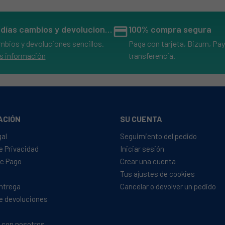
14 días cambios y devoluciones
credit_card
100% compra segura
mbios y devoluciones sencillos.
Paga con tarjeta, Bizum, Pay
s información
transferencia.
ACIÓN
SU CUENTA
gal
Seguimiento del pedido
de Privacidad
Iniciar sesión
e Pago
Crear una cuenta
Tus ajustes de cookies
Entrega
Cancelar o devolver un pedido
de devoluciones
 con nosotros