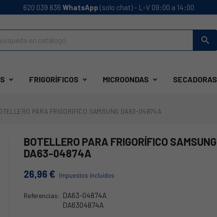
620 039 836
WhatsApp
(solo chat) - L-V 09:00 a 14:00
search
S
FRIGORÍFICOS
MICROONDAS
SECADORAS
OTELLERO PARA FRIGORÍFICO SAMSUNG DA63-04874A
BOTELLERO PARA FRIGORÍFICO SAMSUNG
DA63-04874A
26,96 €
Impuestos incluidos
DA63-04874A
Referencias:
DA6304874A
DA63-04874A