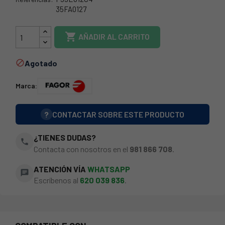
35FA0127
35FA0162

AÑADIR AL CARRITO
Agotado

Marca:
?
CONTACTAR SOBRE ESTE PRODUCTO
¿TIENES DUDAS?
phone
Contacta con nosotros en el
981 866 708
.
ATENCIÓN VÍA
WHATSAPP
chat
Escríbenos al
620 039 836
.