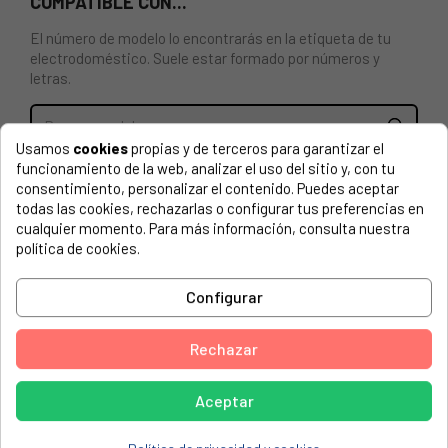
COMPATIBLE CON...
El número de modelo lo encontrarás en la etiqueta de tu
electrodoméstico. Suele estar formado por números y
letras.
Usamos
cookies
propias y de terceros para garantizar el
funcionamiento de la web, analizar el uso del sitio y, con tu
Balcon frigo Fagor color blanco 1S-233, C336 , C337 eco
consentimiento, personalizar el contenido. Puedes aceptar
tropic, 500 x 60/45 x 10 mm, anclaje 4 7 5 mm
todas las cookies, rechazarlas o configurar tus preferencias en
cualquier momento. Para más información, consulta nuestra
ASPES, 1FA285
política de cookies.
ASPES, 1FAC-485P
Configurar
ASPES, 1FAC-495
ASPES, 3FAC-495
Rechazar
ASPES, 904022 212FAC485
ASPES, AC1702NF 904020017
Aceptar
ASPES, AC1852NF 904020006