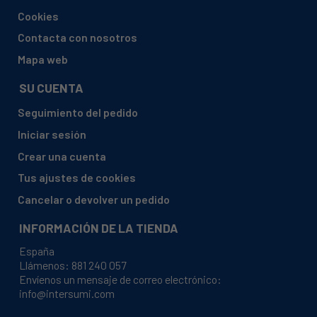
FAGOR, FT722NFX 904010103
Cookies
Contacta con nosotros
Mapa web
SU CUENTA
Seguimiento del pedido
Iniciar sesión
Crear una cuenta
Tus ajustes de cookies
Cancelar o devolver un pedido
INFORMACIÓN DE LA TIENDA
España
Llámenos:
881 240 057
Envíenos un mensaje de correo electrónico:
info@intersumi.com