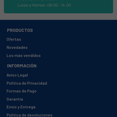
Lunes a Viernes: 09:00 - 14:00
ASPES, FAC-485
ASPES, FAC-495
ASPES, FAC485 904022212
PRODUCTOS
EDESA, C-142
EDESA, C340
Ofertas
EDESA, C342
Novedades
Los más vendidos
EDESA, CP-340M
FAGOR, 1S-233
INFORMACIÓN
FAGOR, AC185NFX
Aviso Legal
FAGOR, C336
Política de Privacidad
FAGOR, C337 E CO TROPIC
Formas de Pago
FAGOR, D2351
Garantía
FAGOR, FAC-495
Envío y Entrega
FAGOR, FT722NF 904010102
Política de devoluciones