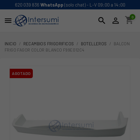
620 039 836
WhatsApp
(solo chat) - L-V 09:00 a 14:00
0
shopping_cart
search


INICIO
RECAMBIOS FRIGORIFICOS
BOTELLEROS
BALCON
FRIGO FAGOR COLOR BLANCO F99E012C4
AGOTADO