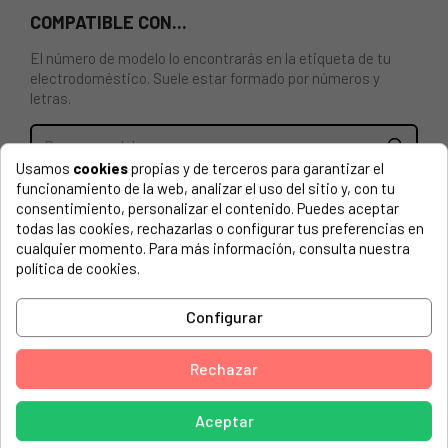
COMPATIBLE CON...
El número de modelo lo encontrarás en la etiqueta de tu
electrodoméstico. Suele estar formado por números y
letras.
Usamos
cookies
propias y de terceros para garantizar el
funcionamiento de la web, analizar el uso del sitio y, con tu
ESTANTE BOTELLERO PARA FRIGORÍFICO WHIRLPOOL,
consentimiento, personalizar el contenido. Puedes aceptar
IKEA. 481010476967, C00314316. Medidas: 440 x 113 x 66
todas las cookies, rechazarlas o configurar tus preferencias en
mm.
cualquier momento. Para más información, consulta nuestra
política de cookies.
BAUKNECHT, 750370715001 RE121
BAUKNECHT, 750370796001 RE120
Configurar
BAUKNECHT, 759991621251 FRYSA 30497273
Rechazar
BAUKNECHT, 759991621690 TINAD70366053
BAUKNECHT, 759991621700 TINAD20366079
Aceptar
BAUKNECHT, 759991622130 TINAD40366078