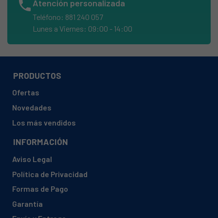
phone
Atención personalizada
BAUKNECHT, 759991669860 TINADN21079LIE
Teléfono: 881 240 057
BAUKNECHT, 759991669870 TINADN21079LAE
Lunes a Viernes: 09:00 - 14:00
BAUKNECHT, 759991692400 TINADBIME
BAUKNECHT, 759991731890 TINADIL
BAUKNECHT, 850370715000 RE121
PRODUCTOS
BAUKNECHT, 850370715001 RE121
Ofertas
BAUKNECHT, 850370796000 RE120
Novedades
BAUKNECHT, 850370796001 RE120
Los más vendidos
BAUKNECHT, 850370996000 REW120
INFORMACIÓN
BAUKNECHT, 850370996001 REW120
Aviso Legal
BAUKNECHT, Q0912370000 RE121
Política de Privacidad
BAUKNECHT, Q0912370001 RE121
Formas de Pago
IKEA, 001.235.10
Garantía
IKEA, 001.995.00