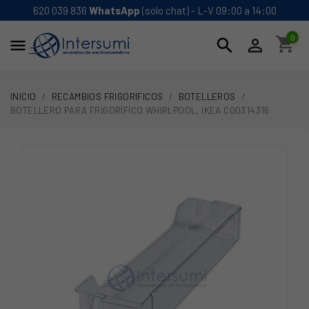
620 039 836
WhatsApp
(solo chat) - L-V 09:00 a 14:00
0
shopping_cart
search


INICIO
RECAMBIOS FRIGORIFICOS
BOTELLEROS
BOTELLERO PARA FRIGORÍFICO WHIRLPOOL, IKEA C00314316