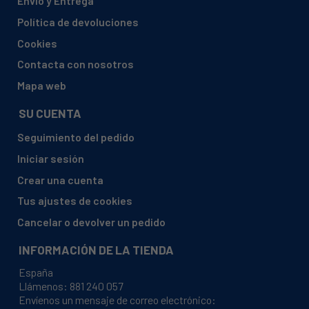
Envío y Entrega
IKEA, 001.995.00 CF124 R
Política de devoluciones
IKEA, 002.455.40
Cookies
IKEA, 002.822.88
Contacta con nosotros
IKEA, 002.822.88 CB DC184 FRIDGE/FRE
Mapa web
IKEA, 00499952
SU CUENTA
IKEA, 101.235.19
Seguimiento del pedido
IKEA, 101.235.24
Iniciar sesión
IKEA, 101.8248.6
Crear una cuenta
IKEA, 102.227.17
Tus ajustes de cookies
IKEA, 102.455.54
Cancelar o devolver un pedido
IKEA, 102.822.97
INFORMACIÓN DE LA TIENDA
IKEA, 102.822.97 CB 181/5 FRIDGE/FRE
España
IKEA, 103.66.0 C 181 E REFRIGERATOR
Llámenos:
881 240 057
Envíenos un mensaje de correo electrónico:
IKEA, 103.660.70 C 181 E