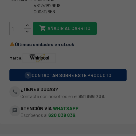
481241829918
C00312868
481010476967

AÑADIR AL CARRITO
Últimas unidades en stock

Marca:
?
CONTACTAR SOBRE ESTE PRODUCTO
¿TIENES DUDAS?
phone
Contacta con nosotros en el
981 866 708
.
ATENCIÓN VÍA
WHATSAPP
chat
Escríbenos al
620 039 836
.