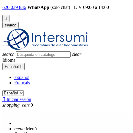
620 039 836
WhatsApp
(solo chat) - L-V 09:00 a 14:00

search
search
clear
Idioma:
Español

Español
Français

Iniciar sesión
shopping_cart
0
menu
Menú