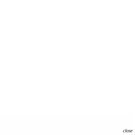
C
close