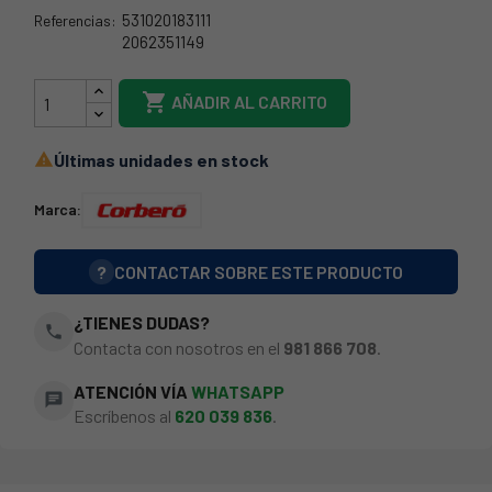
531020183111
Referencias:
2062351149
35ZN0129

AÑADIR AL CARRITO
Últimas unidades en stock

Marca:
?
CONTACTAR SOBRE ESTE PRODUCTO
¿TIENES DUDAS?
phone
Contacta con nosotros en el
981 866 708
.
ATENCIÓN VÍA
WHATSAPP
chat
Escríbenos al
620 039 836
.