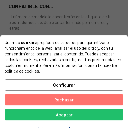
COMPATIBLE CON...
El número de modelo lo encontrarás en la etiqueta de tu
electrodoméstico. Suele estar formado por números y
letras.
Usamos
cookies
propias y de terceros para garantizar el
funcionamiento de la web, analizar el uso del sitio y, con tu
consentimiento, personalizar el contenido. Puedes aceptar
Botellero frigorífico inferior Corbero, Zanussi
todas las cookies, rechazarlas o configurar tus preferencias en
cualquier momento. Para más información, consulta nuestra
CORBERO, 93300233500FM820S3
política de cookies.
CORBERO, FD5165S-9
Configurar
CORBERO, FE850S-2
CORBERO, FE850S2
Rechazar
CORBERO, FM 820-2
CORBERO, FM62010
Aceptar
CORBERO, FM820-2