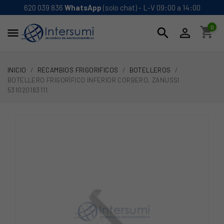
620 039 836
WhatsApp
(solo chat) - L-V 09:00 a 14:00
0
shopping_cart
search


INICIO
RECAMBIOS FRIGORIFICOS
BOTELLEROS
BOTELLERO FRIGORÍFICO INFERIOR CORBERO, ZANUSSI
531020183111