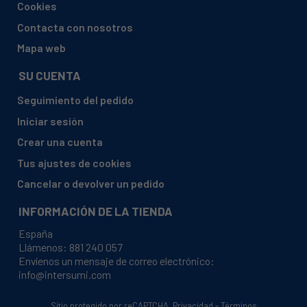
Cookies
PRIVILEG, 752747 (92840593000 000748036)
Contacta con nosotros
REX, RA26SAW (92387465500)
Mapa web
REX, RA26SE (92387465100)
SU CUENTA
REX, RA26SEA (92387466700)
Seguimiento del pedido
REX, RA26SEA (92387466701)
Iniciar sesión
REX, RA26SEB (92387468600)
Crear una cuenta
REX, RA26SEG (923874653-00)
Tus ajustes de cookies
REX, RA26SEG (92387465300)
Cancelar o devolver un pedido
REX, RA26SEG (92387467700)
INFORMACIÓN DE LA TIENDA
REX, RA26SEG (92387467701)
España
REX, RA26SEU (923874654-00)
Llámenos:
881 240 057
Envíenos un mensaje de correo electrónico:
REX, RA26SEU (92387465400)
info@intersumi.com
REX, RA26SEU (92387470400)
REX, RA26SEU (92387470401)
Sitio protegido por reCAPTCHA.
Privacidad
-
Términos