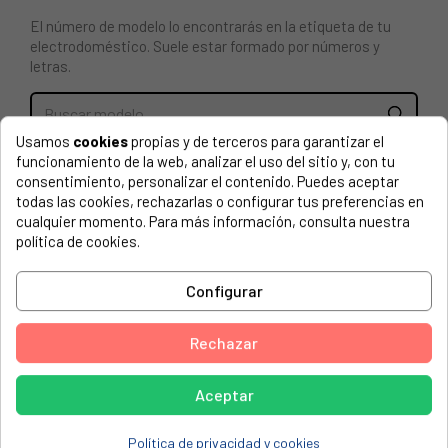
El número de modelo lo encontrarás en la etiqueta de tu
electrodoméstico. Suele estar formado por números y
letras.
Usamos
cookies
propias y de terceros para garantizar el
BOTELLERO INFERIOR PUERTA FRIGORÍFICO ZANUSSI.
funcionamiento de la web, analizar el uso del sitio y, con tu
Medidas 480 X 100 X 120 mm, anclaje 455 mm.
consentimiento, personalizar el contenido. Puedes aceptar
todas las cookies, rechazarlas o configurar tus preferencias en
cualquier momento. Para más información, consulta nuestra
ELEKTRO-HELIOS, KF3423 (92501612000)
política de cookies.
ELEKTRO-HELIOS, KF3431 (92412012000)
ELEKTRO-HELIOS, KF3431 (92412012500)
Configurar
ELEKTRO-HELIOS, KF3483 (92465666000)
Rechazar
ELEKTRO-HELIOS, KF3483 (92465666500)
ELEKTRO-HELIOS, KF3485 (92420702000)
Aceptar
ELEKTRO-HELIOS, KF3485 (92420702500)
Política de privacidad y cookies
ELEKTRO-HELIOS, KF3490 (92465822000)