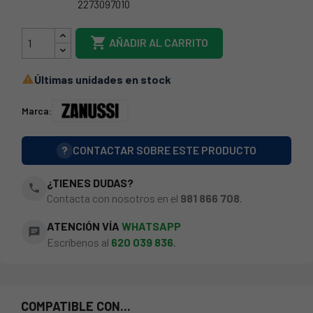
2273097010
35ZN0106

AÑADIR AL CARRITO
Últimas unidades en stock

Marca:
?
CONTACTAR SOBRE ESTE PRODUCTO
¿TIENES DUDAS?
phone
Contacta con nosotros en el
981 866 708
.
ATENCIÓN VÍA
WHATSAPP
chat
Escríbenos al
620 039 836
.
COMPATIBLE CON...