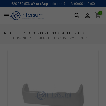
620 039 836
WhatsApp
(solo chat) - L-V 09:00 a 14:00
0
shopping_cart
search


INICIO
RECAMBIOS FRIGORIFICOS
BOTELLEROS
BOTELLERO INFERIOR FRIGORÍFICO ZANUSSI 2246098012