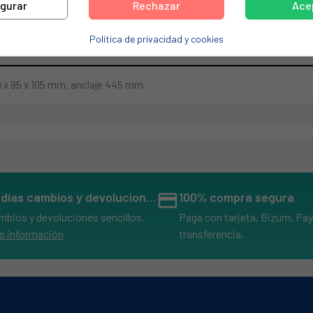
igurar
Rechazar
Ace
de tu electrodoméstico. Suele estar formado por números y letras.
Política de privacidad y cookies
60 x 95 x 105 mm, anclaje 445 mm
14 días cambios y devoluciones
credit_card
100% compra segura
mbios y devoluciones sencillos.
Paga con tarjeta, Bizum, Pay
s información
transferencia.