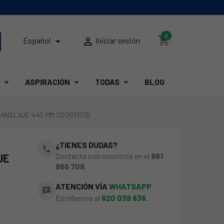
0
shopping_cart


Español
Iniciar sesión
ASPIRACIÓN
TODAS
BLOG
, ANCLAJE 445 MM C00031725
¿TIENES DUDAS?
phone
Contacta con nosotros en el
981
JE
866 708
.
ATENCIÓN VÍA
WHATSAPP
chat
Escríbenos al
620 039 836
.