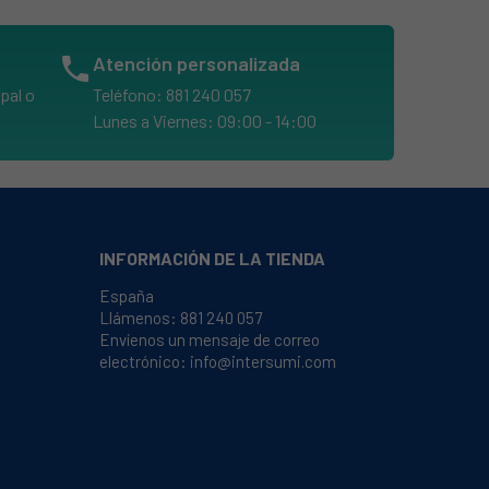
phone
Atención personalizada
pal o
Teléfono: 881 240 057
Lunes a Viernes: 09:00 - 14:00
INFORMACIÓN DE LA TIENDA
España
Llámenos:
881 240 057
Envíenos un mensaje de correo
electrónico:
info@intersumi.com