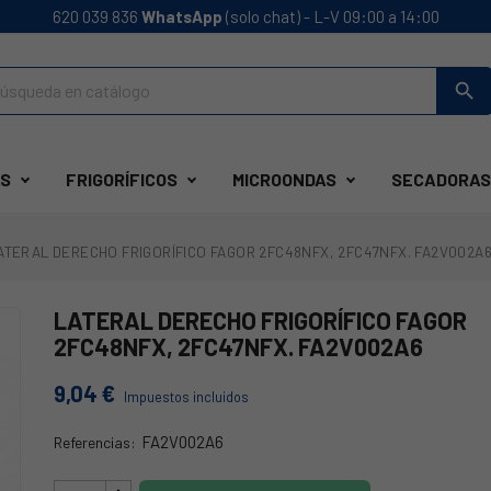
620 039 836
WhatsApp
(solo chat) - L-V 09:00 a 14:00
search
S
FRIGORÍFICOS
MICROONDAS
SECADORAS
ATERAL DERECHO FRIGORÍFICO FAGOR 2FC48NFX, 2FC47NFX. FA2V002A
LATERAL DERECHO FRIGORÍFICO FAGOR
2FC48NFX, 2FC47NFX. FA2V002A6
9,04 €
Impuestos incluidos
FA2V002A6
Referencias:
35fa0159