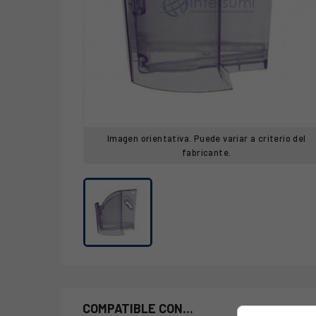
Imagen orientativa. Puede variar a criterio del
fabricante.
COMPATIBLE CON...