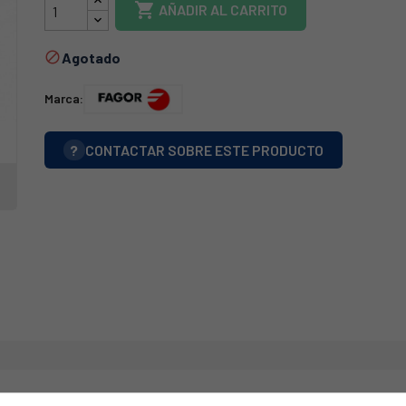

AÑADIR AL CARRITO
Agotado

Marca:
?
CONTACTAR SOBRE ESTE PRODUCTO