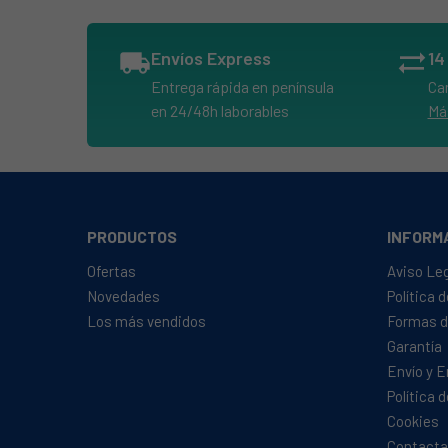
FAGOR, 2FC47CXS904017326
FAGOR, 2FC47NFX
local_shipping
Envíos Express
sync_alt
FAGOR, 2FC47NFX904017344
Entrega rápida en península
Ca
FAGOR, 2FC47XS904017317
en 24/48h laborables
Má
FAGOR, 2FC48CXS904017479
FAGOR, 2FC48NFX
FAGOR, 2FC48NFX904017497
FAGOR, 2FC48XS904017460
PRODUCTOS
INFORM
FAGOR, 2FCA68NFX904017914
Ofertas
Aviso Le
Novedades
Política 
FAGOR, 3FC-47NFXS
Los más vendidos
Formas d
FAGOR, 3FC-48NFXS
Garantía
FAGOR, 3FC47NFXS
Envío y 
FAGOR, 3FC47NFXS904018414
Política 
Cookies
FAGOR, 3FC48NFCXS904018511
Contacta