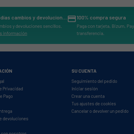
14 días cambios y devoluciones
credit_card
100% compra segura
mbios y devoluciones sencillos.
Paga con tarjeta, Bizum, Pay
s información
transferencia.
ACIÓN
SU CUENTA
gal
Seguimiento del pedido
de Privacidad
Iniciar sesión
e Pago
Crear una cuenta
Tus ajustes de cookies
Entrega
Cancelar o devolver un pedido
de devoluciones
 con nosotros