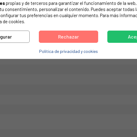
ies
propias y de terceros para garantizar el funcionamiento de la web, 
de tu electrodoméstico. Suele estar formado por números y letras.
on tu consentimiento, personalizar el contenido. Puedes aceptar todas 
configurar tus preferencias en cualquier momento. Para más informac
a de cookies.
igurar
Rechazar
Ace
7NFX.
Política de privacidad y cookies