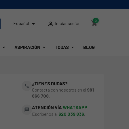
0
shopping_cart


Español
Iniciar sesión
ASPIRACIÓN
TODAS
BLOG
6
¿TIENES DUDAS?
phone
Contacta con nosotros en el
981
866 708
.
ATENCIÓN VÍA
WHATSAPP
chat
Escríbenos al
620 039 836
.