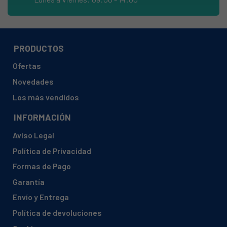
ASPES, AC185NFX904020007
ASPES, AC2002NF904020011
ASPES, AC2002NFX904020012
PRODUCTOS
ASPES, AFC170
Ofertas
ASPES, AFC1852NF904020004
Novedades
ASPES, AFC1852NFX904020003
Los más vendidos
ASPES, AFC185NF
INFORMACIÓN
ASPES, AFC185NFX
Aviso Legal
ASPES, AFC185NFX904022962
Política de Privacidad
ASPES, AFC185NS
Formas de Pago
ASPES, AFC200NF
Garantía
ASPES, AFC200NFX
Envío y Entrega
ASPES, FA-265
Política de devoluciones
ASPES, FA-265 P