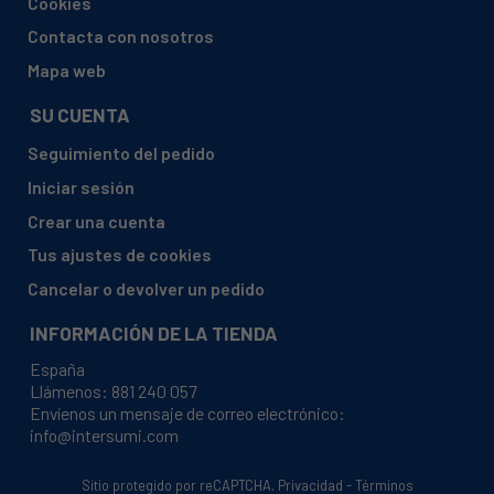
Cookies
ASPES, FA-285
Contacta con nosotros
ASPES, FA-285P
Mapa web
ASPES, FA285P904022187
SU CUENTA
ASPES, FAC-485
Seguimiento del pedido
ASPES, FAC-485 DUO 22
Iniciar sesión
ASPES, FAC-495
Crear una cuenta
ASPES, FAC-495P
Tus ajustes de cookies
ASPES, FAC345
Cancelar o devolver un pedido
ASPES, FAC485904022212
INFORMACIÓN DE LA TIENDA
ASPES, FAC495
España
ASPES, IFAC485
Llámenos:
881 240 057
Envíenos un mensaje de correo electrónico:
EDESA, C340
info@intersumi.com
EDESA, 904272264CP240
Sitio protegido por reCAPTCHA.
Privacidad
-
Términos
EDESA, 904272576C337