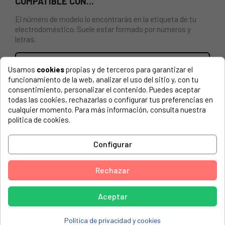
COMPATIBLE CON...
El número de modelo lo encontrarás en la etiqueta de tu
electrodoméstico. Suele estar formado por números y
letras.
Usamos
cookies
propias y de terceros para garantizar el
funcionamiento de la web, analizar el uso del sitio y, con tu
Botellero frigorífico Fagor C340
consentimiento, personalizar el contenido. Puedes aceptar
todas las cookies, rechazarlas o configurar tus preferencias en
ASPES, 1FA-265
cualquier momento. Para más información, consulta nuestra
política de cookies.
ASPES, 1FA-285
ASPES, 1FA285
Configurar
ASPES, 1FA285904022365
Rechazar
ASPES, 1FAC-485
ASPES, 1FAC-495
Aceptar
ASPES, 1FAC-495P
ASPES, 1FAC485
Política de privacidad y cookies