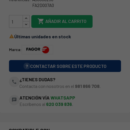
FA2D007A0
35FA0123

AÑADIR AL CARRITO
Últimas unidades en stock

Marca:
?
CONTACTAR SOBRE ESTE PRODUCTO
¿TIENES DUDAS?
phone
Contacta con nosotros en el
981 866 708
.
ATENCIÓN VÍA
WHATSAPP
chat
Escríbenos al
620 039 836
.