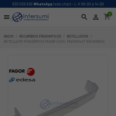
620 039 836
WhatsApp
(solo chat) - L-V 09:00 a 14:00
0
shopping_cart
search


INICIO
RECAMBIOS FRIGORIFICOS
BOTELLEROS
BOTELLERO FRIGORÍFICO FAGOR C340, FA2D004A7 AS0008256