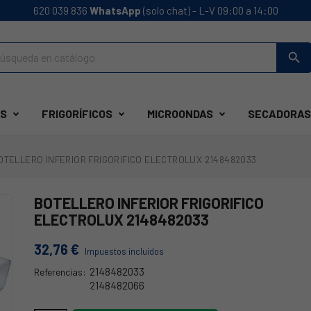
620 039 836
WhatsApp
(solo chat) - L-V 09:00 a 14:00
search
S
FRIGORÍFICOS
MICROONDAS
SECADORAS
OTELLERO INFERIOR FRIGORIFICO ELECTROLUX 2148482033
BOTELLERO INFERIOR FRIGORIFICO
ELECTROLUX 2148482033
32,76 €
Impuestos incluidos
2148482033
Referencias:
2148482066
EX-2149614295