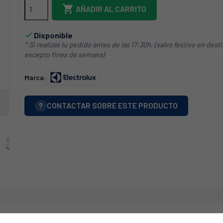

AÑADIR AL CARRITO
Disponible

* Si realizas tu pedido antes de las 17:30h. (salvo festivo en dest
excepto fines de semana)
Marca:
?
CONTACTAR SOBRE ESTE PRODUCTO