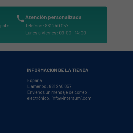
phone
Atención personalizada
pal o
Teléfono: 881 240 057
Lunes a Viernes: 09:00 - 14:00
INFORMACIÓN DE LA TIENDA
España
Llámenos:
881 240 057
Envíenos un mensaje de correo
electrónico:
info@intersumi.com