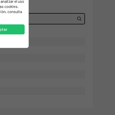
analizar el uso
las cookies,
ión, consulta
ptar
nco.