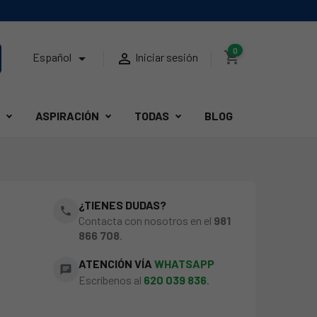
0
shopping_cart


Español
Iniciar sesión
ASPIRACIÓN
TODAS
BLOG
¿TIENES DUDAS?
phone
Contacta con nosotros en el
981
866 708
.
ATENCIÓN VÍA
WHATSAPP
chat
Escríbenos al
620 039 836
.