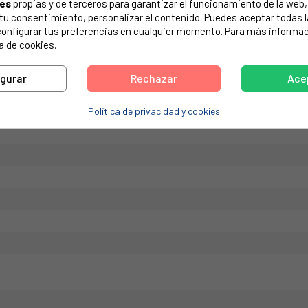
ies
propias y de terceros para garantizar el funcionamiento de la web, 
on tu consentimiento, personalizar el contenido. Puedes aceptar todas 
de tu electrodoméstico. Suele estar formado por números y letras.
configurar tus preferencias en cualquier momento. Para más informac
a de cookies.
igurar
Rechazar
Ace
. Medidas 57,5 de largo. Actualmente se suministra en color bla
Política de privacidad y cookies