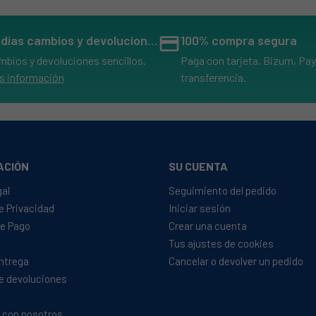
14 días cambios y devoluciones
credit_card
100% compra segura
mbios y devoluciones sencillos.
Paga con tarjeta, Bizum, Pay
s información
transferencia.
ACIÓN
SU CUENTA
gal
Seguimiento del pedido
de Privacidad
Iniciar sesión
e Pago
Crear una cuenta
Tus ajustes de cookies
Entrega
Cancelar o devolver un pedido
de devoluciones
 con nosotros