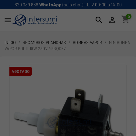
620 039 836
WhatsApp
(solo chat) - L-V 09:00 a 14:00
0
shopping_cart
search


INICIO
RECAMBIOS PLANCHAS
BOMBAS VAPOR
MINIBOMBA
VAPOR POLTI 19W 230V 49BQ067
AGOTADO