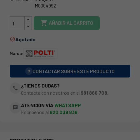
M0004992
49BQ067

AÑADIR AL CARRITO
Agotado

Marca:
?
CONTACTAR SOBRE ESTE PRODUCTO
¿TIENES DUDAS?
phone
Contacta con nosotros en el
981 866 708
.
ATENCIÓN VÍA
WHATSAPP
chat
Escríbenos al
620 039 836
.