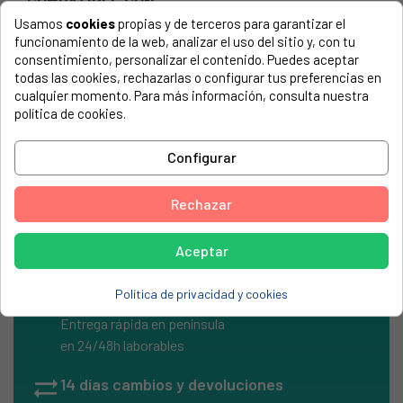
COMPATIBLE CON...
Usamos
cookies
propias y de terceros para garantizar el
El número de modelo lo encontrarás en la etiqueta de tu
funcionamiento de la web, analizar el uso del sitio y, con tu
electrodoméstico. Suele estar formado por números y
consentimiento, personalizar el contenido. Puedes aceptar
letras.
todas las cookies, rechazarlas o configurar tus preferencias en
cualquier momento. Para más información, consulta nuestra
política de cookies.
Minibomba vapor polti 19W 230V
Configurar
POLTI, VAPORELLA 300
Rechazar
Aceptar
Política de privacidad y cookies
local_shipping
Envíos Express
Entrega rápida en península
en 24/48h laborables
sync_alt
14 días cambios y devoluciones