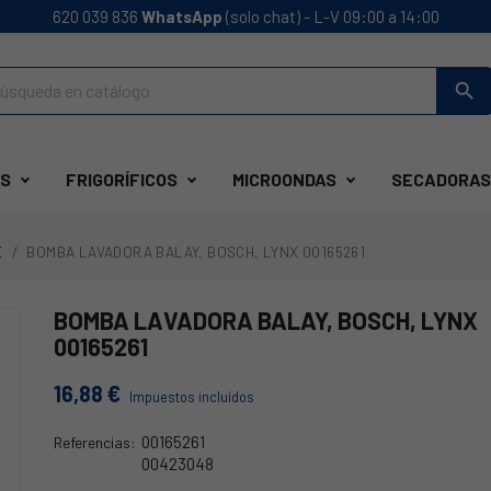
620 039 836
WhatsApp
(solo chat) - L-V 09:00 a 14:00
search
S
FRIGORÍFICOS
MICROONDAS
SECADORAS
E
BOMBA LAVADORA BALAY, BOSCH, LYNX 00165261
BOMBA LAVADORA BALAY, BOSCH, LYNX
00165261
16,88 €
Impuestos incluidos
00165261
Referencias:
00423048
63BY0012