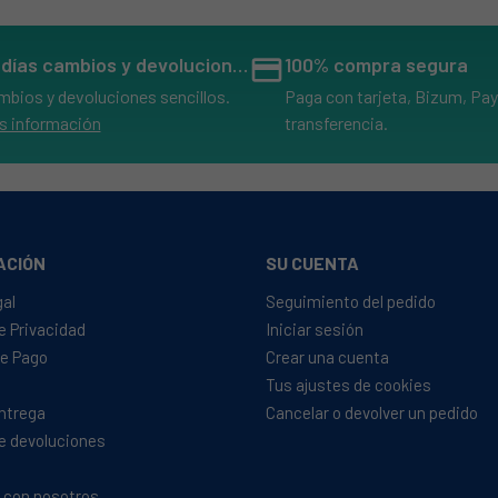
14 días cambios y devoluciones
credit_card
100% compra segura
mbios y devoluciones sencillos.
Paga con tarjeta, Bizum, Pay
s información
transferencia.
ACIÓN
SU CUENTA
gal
Seguimiento del pedido
de Privacidad
Iniciar sesión
e Pago
Crear una cuenta
Tus ajustes de cookies
Entrega
Cancelar o devolver un pedido
de devoluciones
 con nosotros