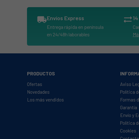
AIRLUX, LV27A
AIRLUX, LV28A
local_shipping
Envíos Express
sync_alt
AIRLUX, LV29A
Entrega rápida en península
Ca
AIRLUX, LV30A/08
en 24/48h laborables
Má
AIRLUX, LV310A 55
AIRLUX, LV310A 70
AIRLUX, LV330 70
AIRLUX, LV33A
PRODUCTOS
INFORM
AIRLUX, LV380A/01
Ofertas
Aviso Le
AIRLUX, LV380A/75
Novedades
Política 
Los más vendidos
Formas d
AIRLUX, LV380A/79
Garantía
AIRLUX, LV380A/86
Envío y 
AIRLUX, LV380A/90
Política 
AIRLUX, LV380C/01
Cookies
Contacta