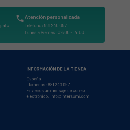
phone
Atención personalizada
pal o
Teléfono: 881 240 057
Lunes a Viernes: 09:00 - 14:00
INFORMACIÓN DE LA TIENDA
España
Llámenos:
881 240 057
Envíenos un mensaje de correo
electrónico:
info@intersumi.com