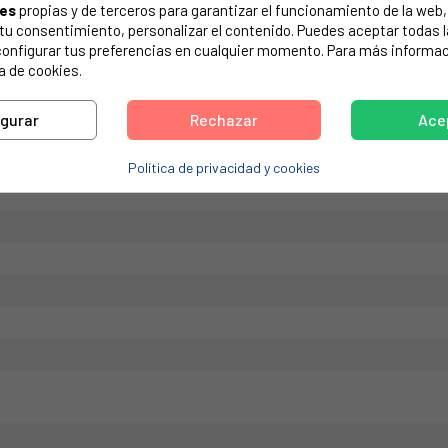
ies
propias y de terceros para garantizar el funcionamiento de la web, 
de tu electrodoméstico. Suele estar formado por números y letras.
on tu consentimiento, personalizar el contenido. Puedes aceptar todas 
configurar tus preferencias en cualquier momento. Para más informac
a de cookies.
igurar
Rechazar
Ace
titutivo: 00165261, 00423048. 30W, 220/240V, 50Hz, 0,2A. 2 conta
Política de privacidad y cookies