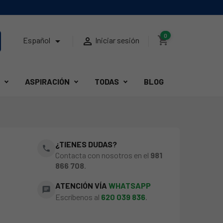
0
shopping_cart


Español
Iniciar sesión
ASPIRACIÓN
TODAS
BLOG
¿TIENES DUDAS?
phone
Contacta con nosotros en el
981
866 708
.
ATENCIÓN VÍA
WHATSAPP
chat
Escríbenos al
620 039 836
.