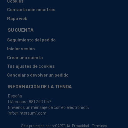
Cookies
BAUKNECHT, ADG 8532 854285329889
Contacta con nosotros
BAUKNECHT, ADG 9427 854294701710
Mapa web
BAUKNECHT, ADG8474IX 854247329749
SU CUENTA
BAUKNECHT, ADG8474WH 854247329769
Seguimiento del pedido
BAUKNECHT, ADP 5554 854255451740
Iniciar sesión
BAUKNECHT, ADP 7410 851156761810
Crear una cuenta
BAUKNECHT, ADP 851156161810
Tus ajustes de cookies
BAUKNECHT, ADP 851156161820
Cancelar o devolver un pedido
BAUKNECHT, ADP GULDSEGL 851156161810
INFORMACIÓN DE LA TIENDA
BAUKNECHT, ADP GULDSEGL 851156161820
España
BAUKNECHT, GI 458 854545801792
Llámenos:
881 240 057
Envíenos un mensaje de correo electrónico:
BAUKNECHT, GS 4507 854858322950
info@intersumi.com
BAUKNECHT, GS 4507 854858322951
BAUKNECHT, GS 4507 854858322960
Sitio protegido por reCAPTCHA.
Privacidad
-
Términos