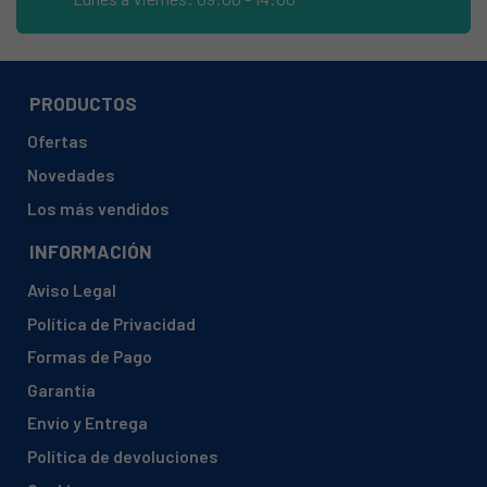
BAUKNECHT, ADG 8198 854281929719
BAUKNECHT, ADG 8198 854281929760
BAUKNECHT, ADG 8198 854281929769
PRODUCTOS
BAUKNECHT, ADG 8198 854281929770
Ofertas
BAUKNECHT, ADG 8198 854281929779
Novedades
BAUKNECHT, ADG 8198 854281929780
Los más vendidos
BAUKNECHT, ADG 8198 854281929789
INFORMACIÓN
BAUKNECHT, ADG 8474 854247329749
Aviso Legal
BAUKNECHT, ADG 8474 854247329759
Política de Privacidad
BAUKNECHT, ADG 8474 854247329769
Formas de Pago
BAUKNECHT, ADG 8532 854285329860
Garantía
BAUKNECHT, ADG 8532 854285329869
Envío y Entrega
BAUKNECHT, ADG 8532 854285329879
Política de devoluciones
BAUKNECHT, ADG 8532 854285329880