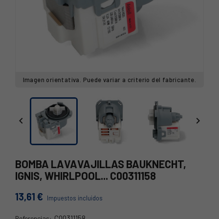
Imagen orientativa. Puede variar a criterio del fabricante.


BOMBA LAVAVAJILLAS BAUKNECHT,
IGNIS, WHIRLPOOL... C00311158
13,61 €
Impuestos incluidos
C00311158
Referencias: