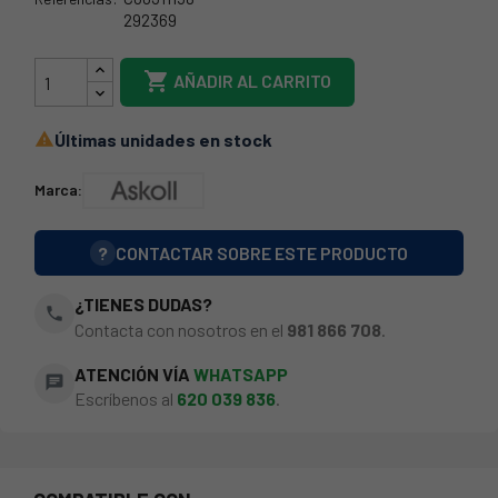
292369
63AB927

AÑADIR AL CARRITO
Últimas unidades en stock

Marca:
?
CONTACTAR SOBRE ESTE PRODUCTO
¿TIENES DUDAS?
phone
Contacta con nosotros en el
981 866 708
.
ATENCIÓN VÍA
WHATSAPP
chat
Escríbenos al
620 039 836
.