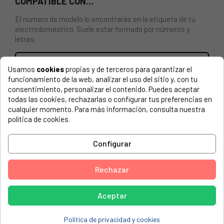
COMPATIBLE CON...
El número de modelo lo encontrarás en la etiqueta de tu
electrodoméstico. Suele estar formado por números y
letras.
Usamos
cookies
propias y de terceros para garantizar el
funcionamiento de la web, analizar el uso del sitio y, con tu
BOMBA LAVAVAJILLAS BAUKNECHT, IGNIS, WHIRLPOOL...
consentimiento, personalizar el contenido. Puedes aceptar
todas las cookies, rechazarlas o configurar tus preferencias en
ALGOR, ADL 880 854588015810
cualquier momento. Para más información, consulta nuestra
política de cookies.
AMANA, ADB 500 854550042710
AMANA, ADB 500 854550042711
Configurar
AMANA, ADB 500 854550042712
Rechazar
AMANA, ADB 500 854550042719
AMANA, ADB500EAN 854550042710
Aceptar
AMANA, ADB500EAN 854550042711
AMANA, ADB500EAN 854550042712
Política de privacidad y cookies