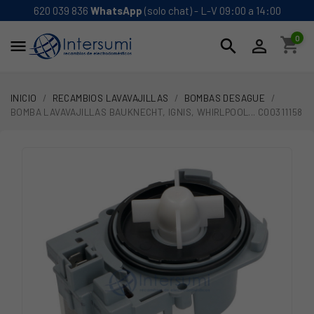
620 039 836
WhatsApp
(solo chat) - L-V 09:00 a 14:00
0
shopping_cart
search


INICIO
RECAMBIOS LAVAVAJILLAS
BOMBAS DESAGUE
BOMBA LAVAVAJILLAS BAUKNECHT, IGNIS, WHIRLPOOL... C00311158