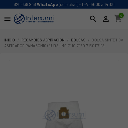
620 039 836
WhatsApp
(solo chat) - L-V 09:00 a 14:00
0
shopping_cart
search


INICIO
RECAMBIOS ASPIRACION
BOLSAS
BOLSA SINTETICA
ASPIRADOR PANASONIC (4UDS.) MC-7110-7120-7130 F711S