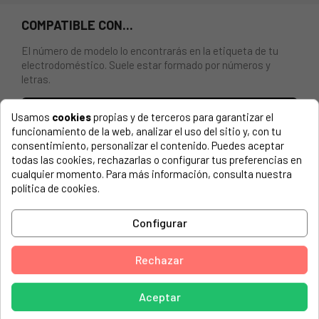
COMPATIBLE CON...
El número de modelo lo encontrarás en la etiqueta de tu
electrodoméstico. Suele estar formado por números y
letras.
Usamos
cookies
propias y de terceros para garantizar el
funcionamiento de la web, analizar el uso del sitio y, con tu
consentimiento, personalizar el contenido. Puedes aceptar
BOLSA SINTETICA ASPIRADOR PANASONIC (4UDS.) MC-
todas las cookies, rechazarlas o configurar tus preferencias en
7110-7120-7130 F711S
cualquier momento. Para más información, consulta nuestra
política de cookies.
PANASONIC, MC-CG710
PANASONIC, MC-E743
Configurar
PANASONIC, MC-E771
PANASONIC, MC-E785
Rechazar
PANASONIC, MCE 760
Aceptar
PANASONIC, MCE 775