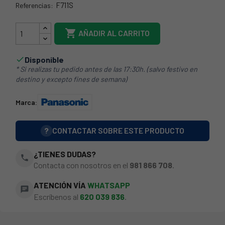
F711S
Referencias:
F-711-S

AÑADIR AL CARRITO
Disponible

* Si realizas tu pedido antes de las 17:30h. (salvo festivo en
destino y excepto fines de semana)
Marca:
?
CONTACTAR SOBRE ESTE PRODUCTO
¿TIENES DUDAS?
phone
Contacta con nosotros en el
981 866 708
.
ATENCIÓN VÍA
WHATSAPP
chat
Escríbenos al
620 039 836
.