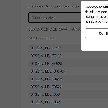
El número de modelo lo encontrarás en la etiqueta 
Usamos
cook
del sitio y, c
rechazarlas o 
nuestra polític
BLOCAPUERTA ZEROWATT 90452818
Conf
Rold DS88-57010
OTSEIN, LBLF63IP
OTSEIN, LBLFE412
OTSEIN, LBLFE523
OTSEIN, LBLFO1070I
OTSEIN, LBLFO422
OTSEIN, LBLFO522
OTSEIN, LBLFO53
OTSEIN, LBLFO62