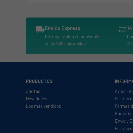
OTSEIN, LBLFO622
OTSEIN, LBLFO832
OTSEIN, LBLN410
local_shipping
Envíos Express
sync_alt
OTSEIN, LBLSO1700I
Entrega rápida en península
Ca
ZEROWATT, 2004
en 24/48h laborables
Má
ZEROWATT, 2005
ZEROWATT, 2050
ZEROWATT, 2080
PRODUCTOS
INFORM
Ofertas
Aviso Le
Novedades
Política 
Los más vendidos
Formas d
Garantía
Envío y 
Política 