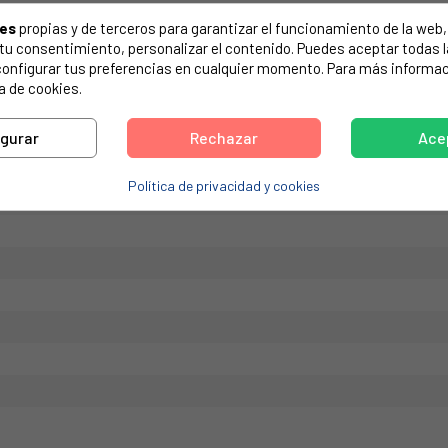
de tu electrodoméstico. Suele estar formado por números y letras.
ies
propias y de terceros para garantizar el funcionamiento de la web, 
on tu consentimiento, personalizar el contenido. Puedes aceptar todas 
configurar tus preferencias en cualquier momento. Para más informac
a de cookies.
igurar
Rechazar
Ace
Política de privacidad y cookies