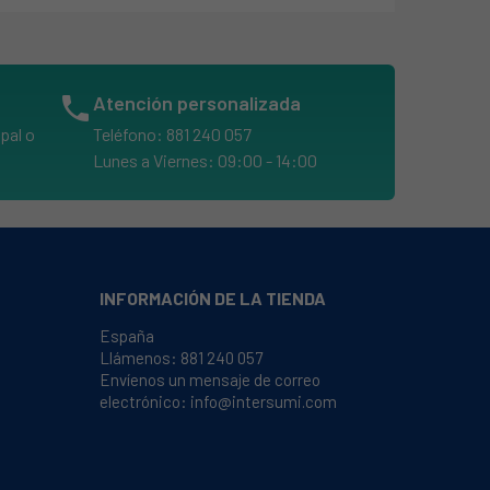
phone
Atención personalizada
pal o
Teléfono: 881 240 057
Lunes a Viernes: 09:00 - 14:00
INFORMACIÓN DE LA TIENDA
España
Llámenos:
881 240 057
Envíenos un mensaje de correo
electrónico:
info@intersumi.com