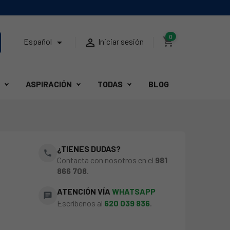
0
shopping_cart


Español
Iniciar sesión
ASPIRACIÓN
TODAS
BLOG
¿TIENES DUDAS?
phone
Contacta con nosotros en el
981
866 708
.
ATENCIÓN VÍA
WHATSAPP
chat
Escríbenos al
620 039 836
.