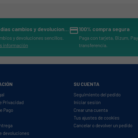
14 días cambios y devoluciones
credit_card
100% compra segura
mbios y devoluciones sencillos.
Paga con tarjeta, Bizum, Pay
s información
transferencia.
ACIÓN
SU CUENTA
gal
Seguimiento del pedido
de Privacidad
Iniciar sesión
e Pago
Crear una cuenta
Tus ajustes de cookies
Entrega
Cancelar o devolver un pedido
de devoluciones