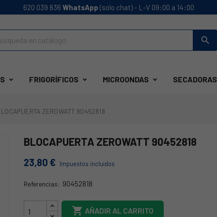
620 039 836
WhatsApp
(solo chat) - L-V 09:00 a 14:00
search
S
FRIGORÍFICOS
MICROONDAS
SECADORAS
BLOCAPUERTA ZEROWATT 90452818
BLOCAPUERTA ZEROWATT 90452818
23,80 €
Impuestos incluidos
90452818
Referencias:
68ZW080

AÑADIR AL CARRITO