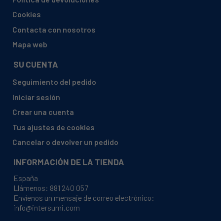
AMICA, DMAD48HB41110GSUPF8232W
Cookies
AMICA, DMAD48HB41110GSUPF8232W (1140377
Contacta con nosotros
SUPF8232W)
Mapa web
AMICA, DMAD48HU31000GSUPF822W
SU CUENTA
AMICA, DMAD48HU31000GSUPF822W (1140375
SUPF822WSUPF722W)
Seguimiento del pedido
AMICA, DMAD49HB41110GSUPF923W
Iniciar sesión
AMICA, DMAD49HB41110GSUPF923W (1140378
Crear una cuenta
SUPF923W)
Tus ajustes de cookies
BELLAVITA, DC 8 B S566C
Cancelar o devolver un pedido
BELLAVITA, DC 8 B S566C (994780)
INFORMACIÓN DE LA TIENDA
BELLAVITA, DC 8 B WMIC AVANT SERIE 1834
España
BELLAVITA, DC 8 B WMIC AVANT SERIE 1834 (955768)
Llámenos:
881 240 057
Envíenos un mensaje de correo electrónico:
BELLAVITA, DC8BW566C
info@intersumi.com
BELLAVITA, DC8BW566C (965139)