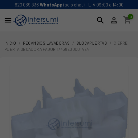
620 039 836
WhatsApp
(solo chat) - L-V 09:00 a 14:00
0
shopping_cart
search


INICIO
RECAMBIOS LAVADORAS
BLOCAPUERTAS
CIERRE
PUERTA SECADORA FAGOR 17438200001424