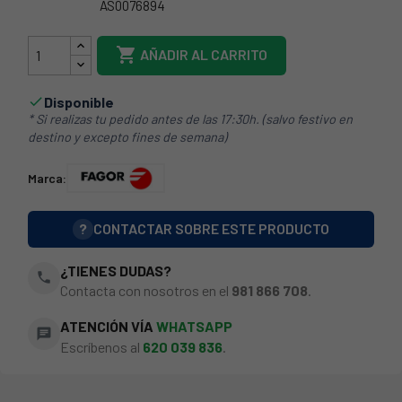
AS0076894
1047504

AÑADIR AL CARRITO
Disponible

* Si realizas tu pedido antes de las 17:30h. (salvo festivo en
destino y excepto fines de semana)
Marca:
?
CONTACTAR SOBRE ESTE PRODUCTO
¿TIENES DUDAS?
phone
Contacta con nosotros en el
981 866 708
.
ATENCIÓN VÍA
WHATSAPP
chat
Escríbenos al
620 039 836
.