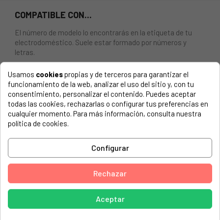
COMPATIBLE CON...
El número de modelo lo encontrarás en la etiqueta de tu
electrodoméstico. Suele estar formado por números y
letras.
Usamos
cookies
propias y de terceros para garantizar el
funcionamiento de la web, analizar el uso del sitio y, con tu
consentimiento, personalizar el contenido. Puedes aceptar
CIERRE PUERTA PARA SECADORA FAGOR AS0076894.
todas las cookies, rechazarlas o configurar tus preferencias en
cualquier momento. Para más información, consulta nuestra
AMICA, 3SFE-860BE
política de cookies.
AMICA, 3SFE-860BE (1190380 3SFE860BE)
Configurar
AMICA, 3SFE-880BE
AMICA, AD2C82KVD
Rechazar
AMICA, AD2C82KVD (1191419)
AMICA, AD2C82KVH
Aceptar
AMICA, AD2C82KVH (1191420)