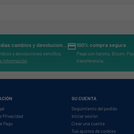
14 días cambios y devoluciones
credit_card
100% compra segura
mbios y devoluciones sencillos.
Paga con tarjeta, Bizum, Pay
s información
transferencia.
ACIÓN
SU CUENTA
gal
Seguimiento del pedido
de Privacidad
Iniciar sesión
e Pago
Crear una cuenta
Tus ajustes de cookies