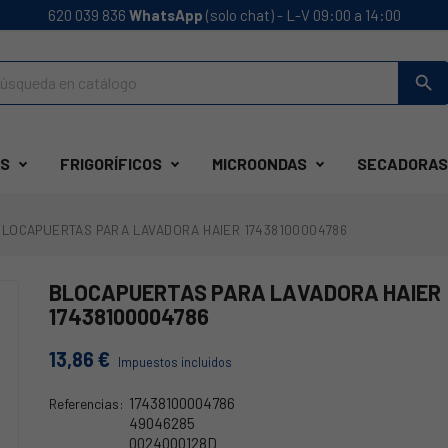
620 039 836
WhatsApp
(solo chat) - L-V 09:00 a 14:00
search
S
FRIGORÍFICOS
MICROONDAS
SECADORAS
BLOCAPUERTAS PARA LAVADORA HAIER 17438100004786
BLOCAPUERTAS PARA LAVADORA HAIER
17438100004786
13,86 €
Impuestos incluidos
17438100004786
Referencias:
49046285
0024000128D