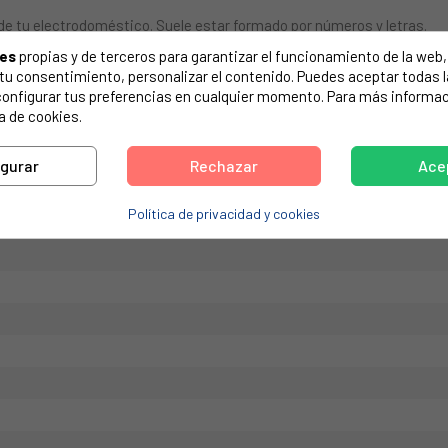
de tu electrodoméstico. Suele estar formado por números y letras.
ies
propias y de terceros para garantizar el funcionamiento de la web, 
on tu consentimiento, personalizar el contenido. Puedes aceptar todas 
configurar tus preferencias en cualquier momento. Para más informac
a de cookies.
MIDEA
un servicio técnico oficial del fabricante pues requiere de conocimie
igurar
Rechazar
Ace
o contrario no tendrá garantía ni se admitirá su devolución
DDLEDTINENTAL-EDISON, CELLS 107 DDLED
Política de privacidad y cookies