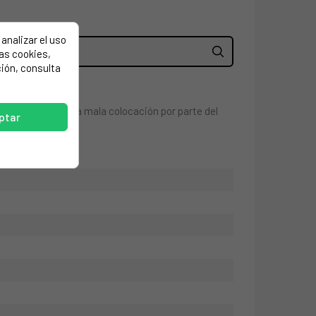
analizar el uso
las cookies,
ión, consulta
ntos técnicos. una mala colocación por parte del
ptar