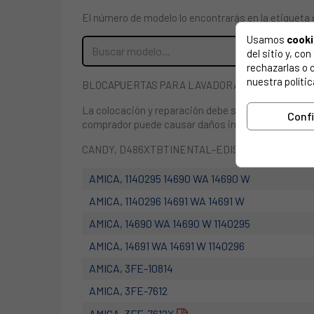
El número de modelo lo encontrarás en la etiqueta 
Usamos
cook
del sitio y, c
rechazarlas o 
nuestra polític
BLOCAPUERTAS PARA LAVADORA HAIER, TEKA, 
La colocación y reparación debe ser efectuada por 
Conf
comprador puede causar daños irreversibles. en cas
CANDY, D486XTBTINENTAL-EDISON, CELLS 107 
AMICA, 1140295 14690 WA 14690 W
AMICA, 1140296 14691 WA 14691 W
AMICA, 14690 WA 14690 W 1140295
AMICA, 14691 WA 14691 W 1140296
AMICA, 3FE-10814
AMICA, 3FE-7612
AMICA, 3FE-7612X