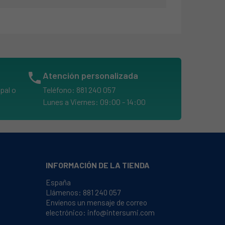
phone
Atención personalizada
pal o
Teléfono: 881 240 057
Lunes a Viernes: 09:00 - 14:00
INFORMACIÓN DE LA TIENDA
España
Llámenos:
881 240 057
Envíenos un mensaje de correo
electrónico:
info@intersumi.com