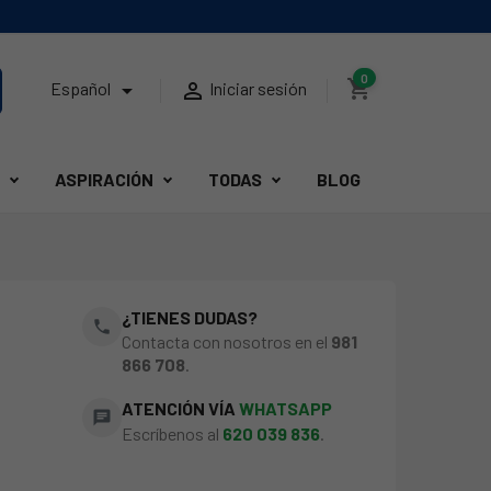
0
shopping_cart


Español
Iniciar sesión
ASPIRACIÓN
TODAS
BLOG
¿TIENES DUDAS?
phone
Contacta con nosotros en el
981
866 708
.
ATENCIÓN VÍA
WHATSAPP
chat
Escríbenos al
620 039 836
.