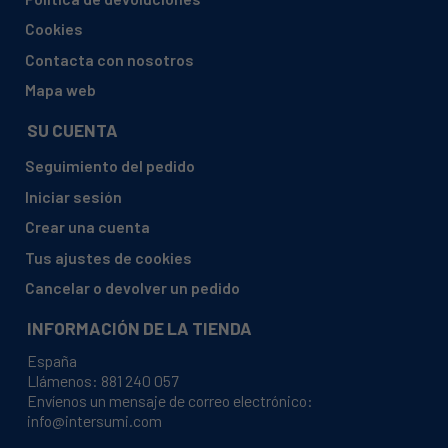
AEG, 91453211602 L73260SLCS
Cookies
AEG, 91453211702 L73260SL
Contacta con nosotros
AEG, 91453400501 L63472FL
Mapa web
AEG, 91453400601 L63473FL
SU CUENTA
AEG, 91453401001 L6227FL
Seguimiento del pedido
AEG, 91453401201 L62370FL
Iniciar sesión
AEG, 91453401301 L61270FL
Crear una cuenta
AEG, 91453401401 L63470FL
Tus ajustes de cookies
AEG, 91453401501 L63476NFL
Cancelar o devolver un pedido
AEG, 91453401701 L63283FLE
INFORMACIÓN DE LA TIENDA
AEG, 91453402001 L62270FL
España
AEG, 91453402002 L62270FL
Llámenos:
881 240 057
Envíenos un mensaje de correo electrónico:
AEG, 91453402101 L62270FL
info@intersumi.com
AEG, 91453402102 L62270FL