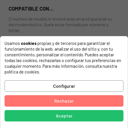
COMPATIBLE CON...
El número de modelo lo encontrarás en la etiqueta de tu
electrodoméstico. Suele estar formado por números y
letras.
Usamos
cookies
propias y de terceros para garantizar el
funcionamiento de la web, analizar el uso del sitio y, con tu
consentimiento, personalizar el contenido. Puedes aceptar
BLOCAPUERTAS PARA LAVADORA ZANUSSI 3792036026
todas las cookies, rechazarlas o configurar tus preferencias en
cualquier momento. Para más información, consulta nuestra
AEG, 91453054502 L60460FL
política de cookies.
AEG, 91453057901 L62283FL
Configurar
AEG, 91453058201 L63470FL
AEG, 91453058801 L63476FL
Rechazar
AEG, 91453059301 L63472FL
AEG, 91453064501 L70270VFL
Aceptar
AEG, 91453066401 L73483FL