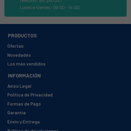
Teléfono: 881 240 057
AEG, 91453200902 L62260SL
Lunes a Viernes: 09:00 - 14:00
AEG, 91453200903 L62260SL
AEG, 91453211101 L71260SL
AEG, 91453211102 L71260SL
PRODUCTOS
AEG, 91453211103 L71260SL
Ofertas
AEG, 91453211201 AMS7000U
Novedades
AEG, 91453211202 AMS7000U
Los más vendidos
AEG, 91453211301 L573260SL
INFORMACIÓN
AEG, 91453211302 L573260SL
Aviso Legal
AEG, 91453211303 L573260SL
Política de Privacidad
AEG, 91453211401 L73060SLCS
Formas de Pago
AEG, 91453211402 L73060SLCS
Garantía
AEG, 91453211501 L73060SL
Envío y Entrega
AEG, 91453211601 L73260SLCS
Política de devoluciones