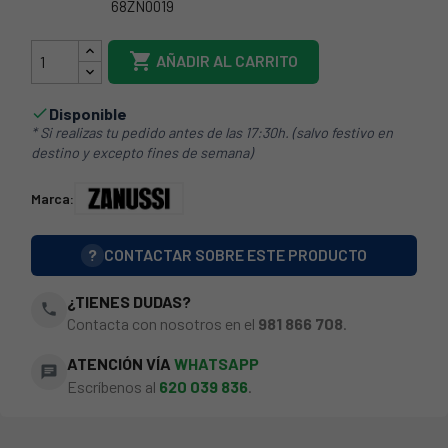
68ZN0019
3792036026

AÑADIR AL CARRITO
Disponible

* Si realizas tu pedido antes de las 17:30h. (salvo festivo en
destino y excepto fines de semana)
Marca:
?
CONTACTAR SOBRE ESTE PRODUCTO
¿TIENES DUDAS?
phone
Contacta con nosotros en el
981 866 708
.
ATENCIÓN VÍA
WHATSAPP
chat
Escríbenos al
620 039 836
.