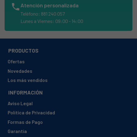
phone
Atención personalizada
AMICA, AWD1C8514ELSD
Teléfono: 881 240 057
AMICA, AWD1C8514ELSD (1191416)
Lunes a Viernes: 09:00 - 14:00
AMICA, AWD1C8514ELSH
AMICA, AWD1C8514ELSH (1191417)
AMICA, AWDBI8614IBW (1193797)
PRODUCTOS
AMICA, AWK612D
Ofertas
AMICA, AWK612D (1140286 PPF61223W)
Novedades
AMICA, AWM 81405 BI (1191327)
Los más vendidos
AMICA, AWP6051/1 (MFE50JU804)
INFORMACIÓN
AMICA, AWT714S/1
Aviso Legal
AMICA, AWT714S/1 (1191313 AWT714S1)
Política de Privacidad
AMICA, CI327/0 (1191219 CI3270)
Formas de Pago
AMICA, CI361
Garantía
AMICA, CI361 (1198305)