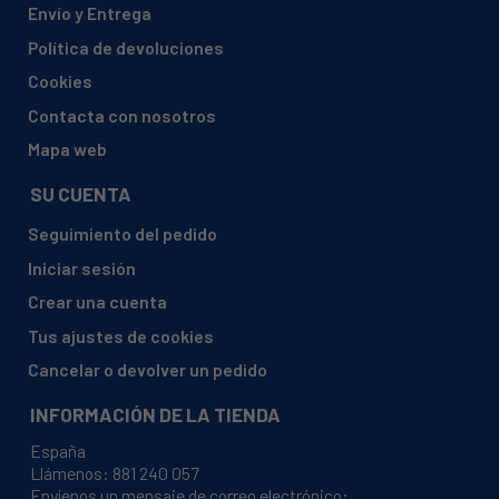
Envío y Entrega
AMICA, CI381
Política de devoluciones
AMICA, CI381 (1198304)
Cookies
AMICA, CI381/1
Contacta con nosotros
AMICA, CI381/1 (1191314 CI3811)
Mapa web
AMICA, CI981 (1198303)
SU CUENTA
AMICA, EAWS712DL (1194428)
Seguimiento del pedido
AMICA, EWA 34657-1 W (1191136)
Iniciar sesión
AMICA, EWA346571W
Crear una cuenta
AMICA, EWA34657W
Tus ajustes de cookies
AMICA, EWA34657W (1140239)
Cancelar o devolver un pedido
AMICA, EWAS610DL (1194238)
INFORMACIÓN DE LA TIENDA
AMICA, GWAS610DL (1194236)
España
AMICA, GWAS712DL (1194237)
Llámenos:
881 240 057
Envíenos un mensaje de correo electrónico:
AMICA, NAWS712DL (1193959)