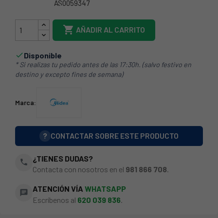
AS0059347
1743810000045

AÑADIR AL CARRITO
Disponible

* Si realizas tu pedido antes de las 17:30h. (salvo festivo en
destino y excepto fines de semana)
Marca:
?
CONTACTAR SOBRE ESTE PRODUCTO
¿TIENES DUDAS?
phone
Contacta con nosotros en el
981 866 708
.
ATENCIÓN VÍA
WHATSAPP
chat
Escríbenos al
620 039 836
.