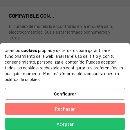
COMPATIBLE CON...
El número de modelo lo encontrarás en la etiqueta de tu
electrodoméstico. Suele estar formado por números y
letras.
Usamos
cookies
propias y de terceros para garantizar el
funcionamiento de la web, analizar el uso del sitio y, con tu
consentimiento, personalizar el contenido. Puedes aceptar
BLOCAPUERTAS - INTERRUPTOR - SEGURO PARA PUERTA
todas las cookies, rechazarlas o configurar tus preferencias en
LAVADORA EDESA, MIDEA, ETC.
cualquier momento. Para más información, consulta nuestra
política de cookies.
ALBALUX, AXW106A
ALBALUX, AXW1270
Configurar
ALBATROS, AWM1063A
Rechazar
ALBATROS, AWM1064
ALBATROS, AWM1274
Aceptar
ALBATROS, AWM852A